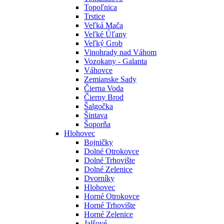
Topoľnica
Trstice
Veľká Mača
Veľké Úľany
Veľký Grob
Vinohrady nad Váhom
Vozokany - Galanta
Váhovce
Zemianske Sady
Čierna Voda
Čierny Brod
Šalgočka
Šintava
Šoporňa
Hlohovec
Bojničky
Dolné Otrokovce
Dolné Trhovište
Dolné Zelenice
Dvorníky
Hlohovec
Horné Otrokovce
Horné Trhovište
Horné Zelenice
Jalšové