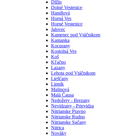
Dlžín
Dolné Vestenice
Handlová
Horná Ves
Horné Vestenice
Jalovec
Kamenec pod Vtáčnikom
Kanianka
Kocurany
Kostolná Ves
Koš
Kľačno
Lazany
Lehota pod Vtáčnikom
Liešťany
Lipník
Malinová
Malá Čausa
Nedožery - Brezany
Nevidzany - Prievidza
Nitrianske Pravno
Nitrianske Rudno
Nitrianske Sučany
Nitrica
Nováky