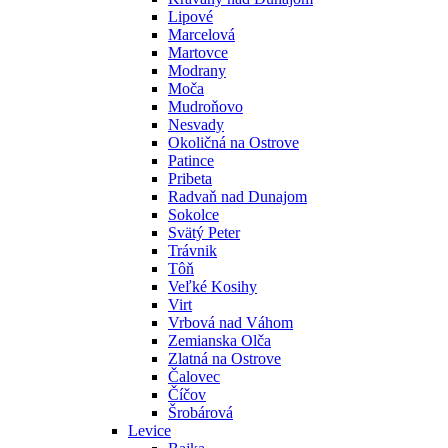
Lipové
Marcelová
Martovce
Modrany
Moča
Mudroňovo
Nesvady
Okoličná na Ostrove
Patince
Pribeta
Radvaň nad Dunajom
Sokolce
Svätý Peter
Trávnik
Tôň
Veľké Kosihy
Virt
Vrbová nad Váhom
Zemianska Olča
Zlatná na Ostrove
Čalovec
Číčov
Šrobárová
Levice