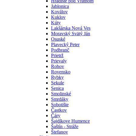
Hradište pod Vrátnom
Jablonica
Koválov
Kuklov
Kúty
Lakšárska Nová Ves
Moravský Svätý Ján
Osuské
Plavecký Peter
Podbranč
Prietrž
Prievaly
Rohov
Rovensko
Rybky
Sekule
Senica
Smolinské
Smrdáky
Sobotište
Častkov
Čáry
Šajdíkove Humence
Šaštín - Stráže
Štefanov