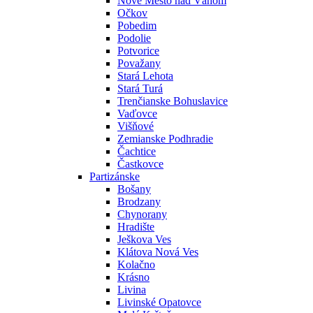
Nové Mesto nad Váhom
Očkov
Pobedim
Podolie
Potvorice
Považany
Stará Lehota
Stará Turá
Trenčianske Bohuslavice
Vaďovce
Višňové
Zemianske Podhradie
Čachtice
Častkovce
Partizánske
Bošany
Brodzany
Chynorany
Hradište
Ješkova Ves
Klátova Nová Ves
Kolačno
Krásno
Livina
Livinské Opatovce