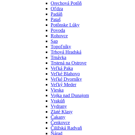
Orechová Potôň
Oľdza
Padáň
Pataš
Potônske Lúky
Povoda
Rohovce
Sap
Topoľníky
Trhová Hradská
Trnávka
Trstená na Ostrove
Veľká Paka
Veľké Blahovo
Veľké Dvorníky
Veľký Meder
Vieska
Vojka nad Dunajom
Vrakúň
Vydrany
Zlaté Klasy
Čakany
Čenkovce
Čiližská Radvaň
Ňárad