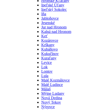
Hronské Kľačany
Ipeľské Úľany
Ipeľský Sokolec
Iňa
Jabloňovce
Jesenské
Jur nad Hronom
Kalná nad Hronom
Keť
Kozárovce
Krškany
Kubáňovo
Kukučínov
Kuraľany
Levice
Lok
Lontov
Lula
Malé Kozmálovce
Malé Ludince
Málaš
Mýtne Ludany
Nová Dedina
Nový Tekov
Nýrovce