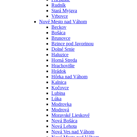
Rudník
Stará Myjava
Vrbovce
Nové Mesto nad Váhom
Beckov
Bošáca
Brunovce
Bzince pod Javorinou
Dolné Srnie
Haluzice
Horná Streda
Hrachovište
Hrádok
Hôrka nad Váhom
Kalnica
Kočovce
Lubina
Lúka
Modrovka
Modrová
Moravské Lieskové
Nová Bošáca
Nová Lehota
Nová Ves nad Váhom