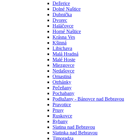
Dežerice
Dolné Naštice
Dubnička
Dvorec
Haláčovce
Horné Naštice
Krásna Ves
Kšinná
Libichava
Malá Hradná
Malé Hoste
Miezgovce
Nedašovce
Omastiná
Otrhánky
Pečeňany
Pochabany
Podlužany - Bánovce nad Bebravou
Pravotice
Prusy
Ruskovce
Rybany
Slatina nad Bebravou
Slatinka nad Bebravou
Timoradza