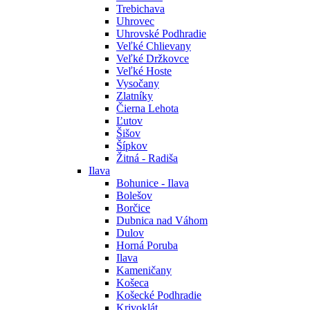
Trebichava
Uhrovec
Uhrovské Podhradie
Veľké Chlievany
Veľké Držkovce
Veľké Hoste
Vysočany
Zlatníky
Čierna Lehota
Ľutov
Šišov
Šípkov
Žitná - Radiša
Ilava
Bohunice - Ilava
Bolešov
Borčice
Dubnica nad Váhom
Dulov
Horná Poruba
Ilava
Kameničany
Košeca
Košecké Podhradie
Krivoklát