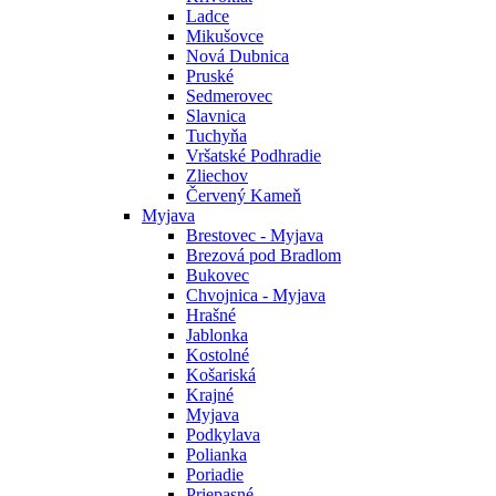
Ladce
Mikušovce
Nová Dubnica
Pruské
Sedmerovec
Slavnica
Tuchyňa
Vršatské Podhradie
Zliechov
Červený Kameň
Myjava
Brestovec - Myjava
Brezová pod Bradlom
Bukovec
Chvojnica - Myjava
Hrašné
Jablonka
Kostolné
Košariská
Krajné
Myjava
Podkylava
Polianka
Poriadie
Priepasné