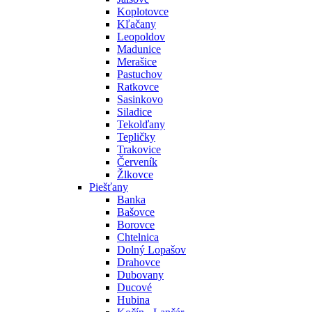
Koplotovce
Kľačany
Leopoldov
Madunice
Merašice
Pastuchov
Ratkovce
Sasinkovo
Siladice
Tekolďany
Tepličky
Trakovice
Červeník
Žlkovce
Piešťany
Banka
Bašovce
Borovce
Chtelnica
Dolný Lopašov
Drahovce
Dubovany
Ducové
Hubina