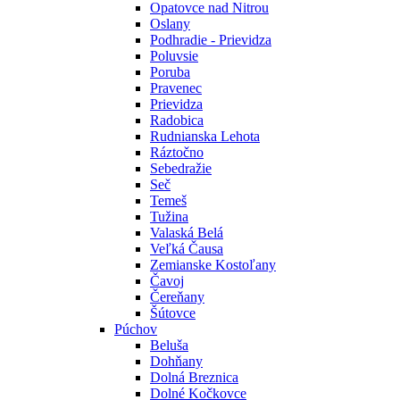
Opatovce nad Nitrou
Oslany
Podhradie - Prievidza
Poluvsie
Poruba
Pravenec
Prievidza
Radobica
Rudnianska Lehota
Ráztočno
Sebedražie
Seč
Temeš
Tužina
Valaská Belá
Veľká Čausa
Zemianske Kostoľany
Čavoj
Čereňany
Šútovce
Púchov
Beluša
Dohňany
Dolná Breznica
Dolné Kočkovce