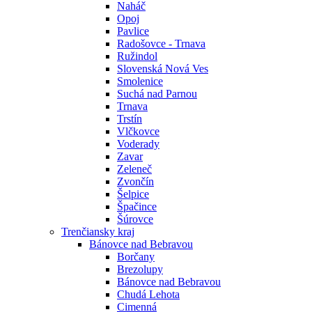
Naháč
Opoj
Pavlice
Radošovce - Trnava
Ružindol
Slovenská Nová Ves
Smolenice
Suchá nad Parnou
Trnava
Trstín
Vlčkovce
Voderady
Zavar
Zeleneč
Zvončín
Šelpice
Špačince
Šúrovce
Trenčiansky kraj
Bánovce nad Bebravou
Borčany
Brezolupy
Bánovce nad Bebravou
Chudá Lehota
Cimenná