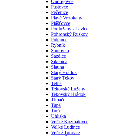
Ondrejovce
Pastovce
Pečenice
Plavé Vozokany
Plášťovce
Podlužany - Levice
Pohronský Ruskov
Pukanec
Rybník
Santovka
Sazdice
Sikenica
Slatina
Starý Hrádok
Starý Tekov
Tehla
Tekovské Lužany
Tekovský Hrádok
Tlmače
Tupá
Turá
Uhliská
Veľké Kozmálovce
Veľké Ludince
Veľké Turovce