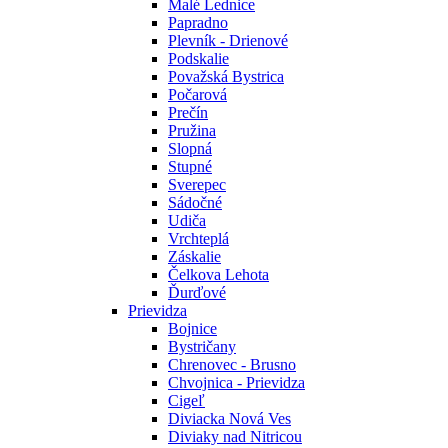
Malé Lednice
Papradno
Plevník - Drienové
Podskalie
Považská Bystrica
Počarová
Prečín
Pružina
Slopná
Stupné
Sverepec
Sádočné
Udiča
Vrchteplá
Záskalie
Čelkova Lehota
Ďurďové
Prievidza
Bojnice
Bystričany
Chrenovec - Brusno
Chvojnica - Prievidza
Cigeľ
Diviacka Nová Ves
Diviaky nad Nitricou