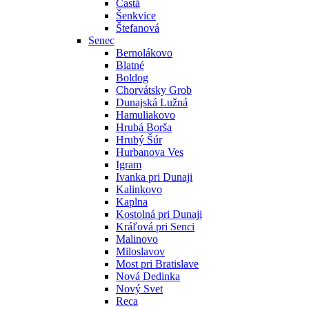
Častá
Šenkvice
Štefanová
Senec
Bernolákovo
Blatné
Boldog
Chorvátsky Grob
Dunajská Lužná
Hamuliakovo
Hrubá Borša
Hrubý Šúr
Hurbanova Ves
Igram
Ivanka pri Dunaji
Kalinkovo
Kaplna
Kostolná pri Dunaji
Kráľová pri Senci
Malinovo
Miloslavov
Most pri Bratislave
Nová Dedinka
Nový Svet
Reca