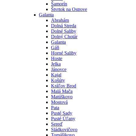
Šamorín
Štvrtok na Ostrove
Galanta
Abrahám
Dolná Streda
Dolné Saliby
Dolný Chotár
Galanta
Gáň
Horné Saliby
Hoste
Jelka
Jánovce
Kajal
Košúty
Kráľov Brod
Malá Mača
Matúškovo
Mostová
Pata
Pusté Sady
Pusté Úľany
Sereď
Sládkovičovo
Tomášikovo