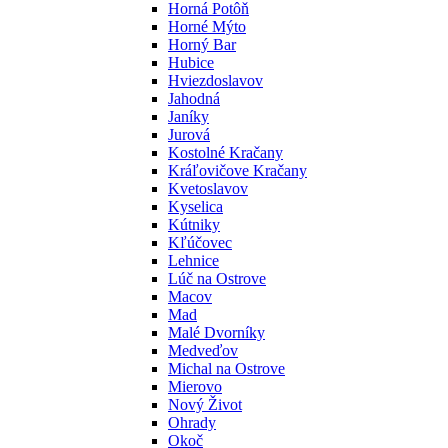
Horná Potôň
Horné Mýto
Horný Bar
Hubice
Hviezdoslavov
Jahodná
Janíky
Jurová
Kostolné Kračany
Kráľovičove Kračany
Kvetoslavov
Kyselica
Kútniky
Kľúčovec
Lehnice
Lúč na Ostrove
Macov
Mad
Malé Dvorníky
Medveďov
Michal na Ostrove
Mierovo
Nový Život
Ohrady
Okoč