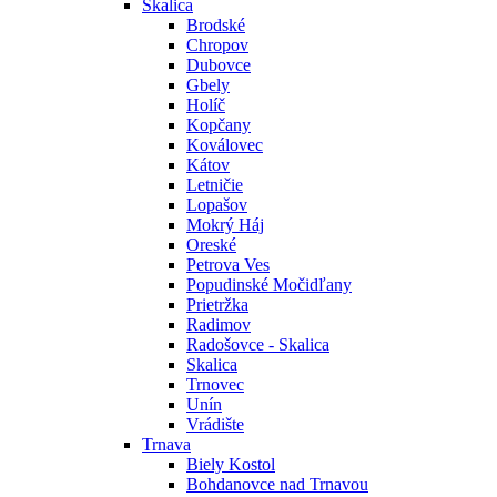
Skalica
Brodské
Chropov
Dubovce
Gbely
Holíč
Kopčany
Koválovec
Kátov
Letničie
Lopašov
Mokrý Háj
Oreské
Petrova Ves
Popudinské Močidľany
Prietržka
Radimov
Radošovce - Skalica
Skalica
Trnovec
Unín
Vrádište
Trnava
Biely Kostol
Bohdanovce nad Trnavou