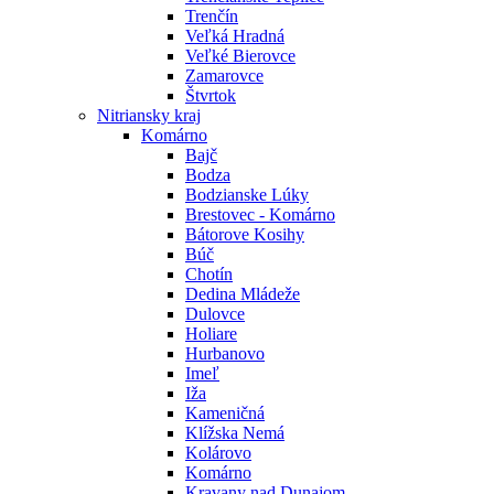
Trenčín
Veľká Hradná
Veľké Bierovce
Zamarovce
Štvrtok
Nitriansky kraj
Komárno
Bajč
Bodza
Bodzianske Lúky
Brestovec - Komárno
Bátorove Kosihy
Búč
Chotín
Dedina Mládeže
Dulovce
Holiare
Hurbanovo
Imeľ
Iža
Kameničná
Klížska Nemá
Kolárovo
Komárno
Kravany nad Dunajom