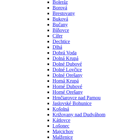
Boleráz
Borová
Brestovany
Buková
Bučany
Bíňovce
Cífer
Dechtice
Dlhá
Dobrá Voda
Dolná Krupá
Dolné Dubové
Dolné Lovčice
Dolné Orešany
Horná Krupá
Horné Dubové
Horné Orešany
Hrnčiarovce nad Parnou
Jaslovské Bohunice
Košolná
Križovany nad Dudváhom
Kátlovce
Lošonec
Majcichov
Malženice