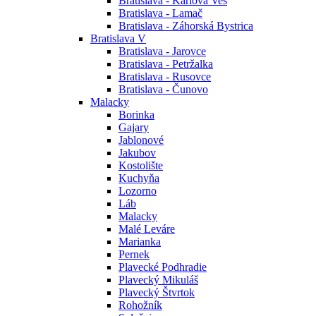
Bratislava - Karlova Ves
Bratislava - Lamač
Bratislava - Záhorská Bystrica
Bratislava V
Bratislava - Jarovce
Bratislava - Petržalka
Bratislava - Rusovce
Bratislava - Čunovo
Malacky
Borinka
Gajary
Jablonové
Jakubov
Kostolište
Kuchyňa
Lozorno
Láb
Malacky
Malé Leváre
Marianka
Pernek
Plavecké Podhradie
Plavecký Mikuláš
Plavecký Štvrtok
Rohožník