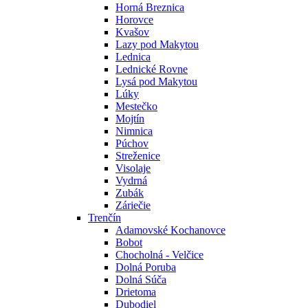
Horná Breznica
Horovce
Kvašov
Lazy pod Makytou
Lednica
Lednické Rovne
Lysá pod Makytou
Lúky
Mestečko
Mojtín
Nimnica
Púchov
Streženice
Visolaje
Vydrná
Zubák
Záriečie
Trenčín
Adamovské Kochanovce
Bobot
Chocholná - Velčice
Dolná Poruba
Dolná Súča
Drietoma
Dubodiel