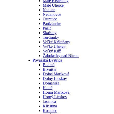
Malé Kršteňany
Malé Uherce
Nadlice
Nedanovce
Ostratice
Partizánske
Pažiť
Skačany
Turčianky
Veľké Kršteňany
Veľké Uherce
Veľký Klíž
Žabokreky nad Nitrou
Považská Bystrica
Bodiná
Brvnište
Dolná Mariková
Dolný Lieskov
Domaniža
Hatné
Horná Mariková
Horný Lieskov
Jasenica
Klieština
Kostolec