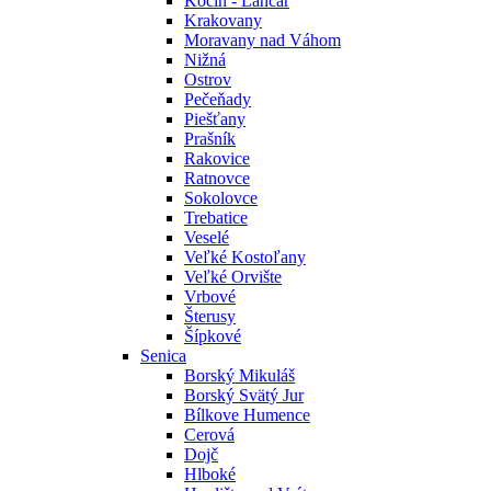
Kočín - Lančár
Krakovany
Moravany nad Váhom
Nižná
Ostrov
Pečeňady
Piešťany
Prašník
Rakovice
Ratnovce
Sokolovce
Trebatice
Veselé
Veľké Kostoľany
Veľké Orvište
Vrbové
Šterusy
Šípkové
Senica
Borský Mikuláš
Borský Svätý Jur
Bílkove Humence
Cerová
Dojč
Hlboké