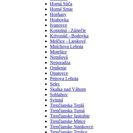
Horná Súča
Horné Srnie
Horňany
Hrabovka
Ivanovce
Kostolná - Záriečie
Krivosúd - Bodovka
Melčice - Lieskové
Mníchova Lehota
Motešice
Nemšová
Neporadza
Omšenie
Opatovce
Petrova Lehota
Selec
Skalka nad Váhom
Soblahov
Svinná
Trenčianska Teplá
Trenčianska Turná
Trenčianske Jastrabie
Trenčianske Mitice
Trenčianske Stankovce
Trenčianske Teplice