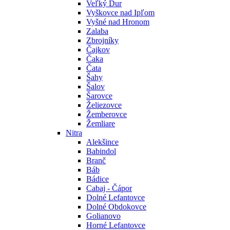
Veľký Ďur
Vyškovce nad Ipľom
Vyšné nad Hronom
Zalaba
Zbrojníky
Čajkov
Čaka
Čata
Šahy
Šalov
Šarovce
Želiezovce
Žemberovce
Žemliare
Nitra
Alekšince
Babindol
Branč
Báb
Bádice
Cabaj - Čápor
Dolné Lefantovce
Dolné Obdokovce
Golianovo
Horné Lefantovce