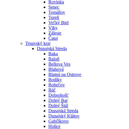
Rovinka
Senec
Tomášov
Tureň
Veľký Biel
Vlky
Zálesie
Čataj
Trnavský kraj
Dunajská Streda
Baka
Baloň
Bellova Ves
Blahová
Blatná na Ostrove
Bodíky
Boheľov
Báč
Dobrohošť
Dolný Bar
Dolný Štál
Dunajská Streda
Dunajský Klátov
Gabčíkovo
Holice