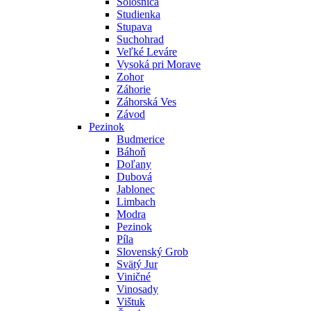
Sološnica
Studienka
Stupava
Suchohrad
Veľké Leváre
Vysoká pri Morave
Zohor
Záhorie
Záhorská Ves
Závod
Pezinok
Budmerice
Báhoň
Doľany
Dubová
Jablonec
Limbach
Modra
Pezinok
Píla
Slovenský Grob
Svätý Jur
Viničné
Vinosady
Vištuk