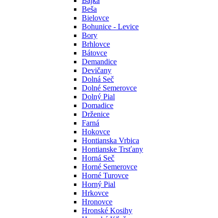
Bajka
Beša
Bielovce
Bohunice - Levice
Bory
Brhlovce
Bátovce
Demandice
Devičany
Dolná Seč
Dolné Semerovce
Dolný Pial
Domadice
Drženice
Farná
Hokovce
Hontianska Vrbica
Hontianske Trsťany
Horná Seč
Horné Semerovce
Horné Turovce
Horný Pial
Hrkovce
Hronovce
Hronské Kosihy