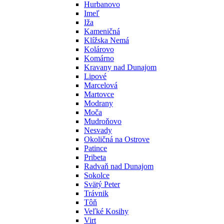
Hurbanovo
Imeľ
Iža
Kameničná
Klížska Nemá
Kolárovo
Komárno
Kravany nad Dunajom
Lipové
Marcelová
Martovce
Modrany
Moča
Mudroňovo
Nesvady
Okoličná na Ostrove
Patince
Pribeta
Radvaň nad Dunajom
Sokolce
Svätý Peter
Trávnik
Tôň
Veľké Kosihy
Virt