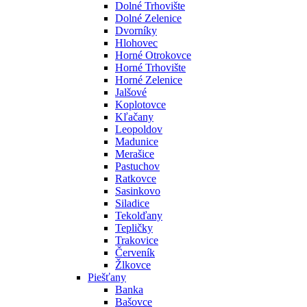
Dolné Trhovište
Dolné Zelenice
Dvorníky
Hlohovec
Horné Otrokovce
Horné Trhovište
Horné Zelenice
Jalšové
Koplotovce
Kľačany
Leopoldov
Madunice
Merašice
Pastuchov
Ratkovce
Sasinkovo
Siladice
Tekolďany
Tepličky
Trakovice
Červeník
Žlkovce
Piešťany
Banka
Bašovce