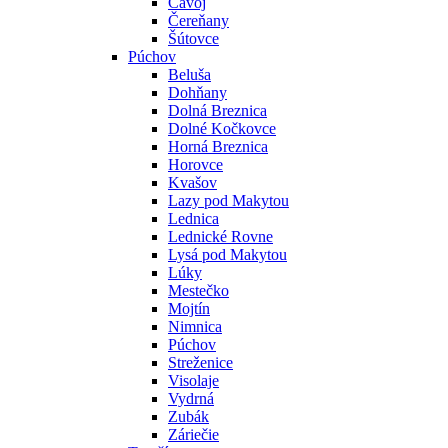
Čavoj
Čereňany
Šútovce
Púchov
Beluša
Dohňany
Dolná Breznica
Dolné Kočkovce
Horná Breznica
Horovce
Kvašov
Lazy pod Makytou
Lednica
Lednické Rovne
Lysá pod Makytou
Lúky
Mestečko
Mojtín
Nimnica
Púchov
Streženice
Visolaje
Vydrná
Zubák
Záriečie