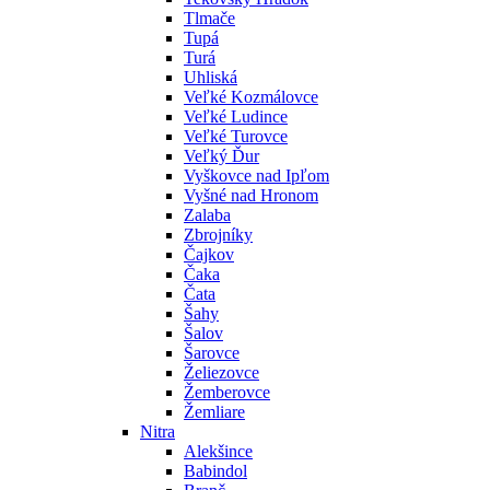
Tlmače
Tupá
Turá
Uhliská
Veľké Kozmálovce
Veľké Ludince
Veľké Turovce
Veľký Ďur
Vyškovce nad Ipľom
Vyšné nad Hronom
Zalaba
Zbrojníky
Čajkov
Čaka
Čata
Šahy
Šalov
Šarovce
Želiezovce
Žemberovce
Žemliare
Nitra
Alekšince
Babindol