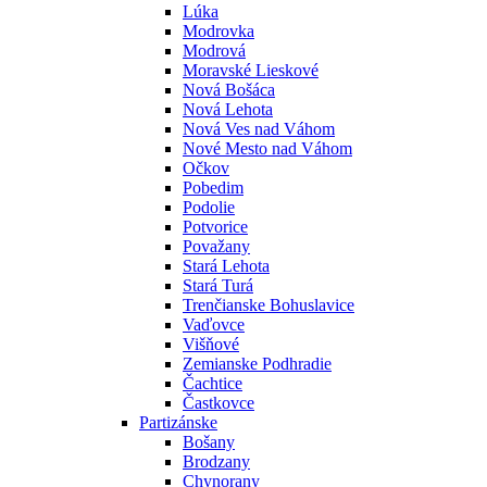
Lúka
Modrovka
Modrová
Moravské Lieskové
Nová Bošáca
Nová Lehota
Nová Ves nad Váhom
Nové Mesto nad Váhom
Očkov
Pobedim
Podolie
Potvorice
Považany
Stará Lehota
Stará Turá
Trenčianske Bohuslavice
Vaďovce
Višňové
Zemianske Podhradie
Čachtice
Častkovce
Partizánske
Bošany
Brodzany
Chynorany