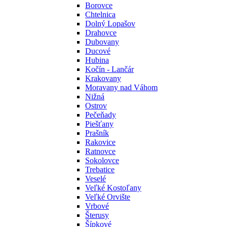
Borovce
Chtelnica
Dolný Lopašov
Drahovce
Dubovany
Ducové
Hubina
Kočín - Lančár
Krakovany
Moravany nad Váhom
Nižná
Ostrov
Pečeňady
Piešťany
Prašník
Rakovice
Ratnovce
Sokolovce
Trebatice
Veselé
Veľké Kostoľany
Veľké Orvište
Vrbové
Šterusy
Šípkové