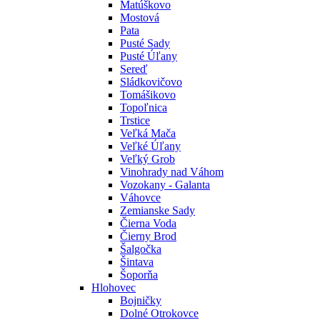
Matúškovo
Mostová
Pata
Pusté Sady
Pusté Úľany
Sereď
Sládkovičovo
Tomášikovo
Topoľnica
Trstice
Veľká Mača
Veľké Úľany
Veľký Grob
Vinohrady nad Váhom
Vozokany - Galanta
Váhovce
Zemianske Sady
Čierna Voda
Čierny Brod
Šalgočka
Šintava
Šoporňa
Hlohovec
Bojničky
Dolné Otrokovce