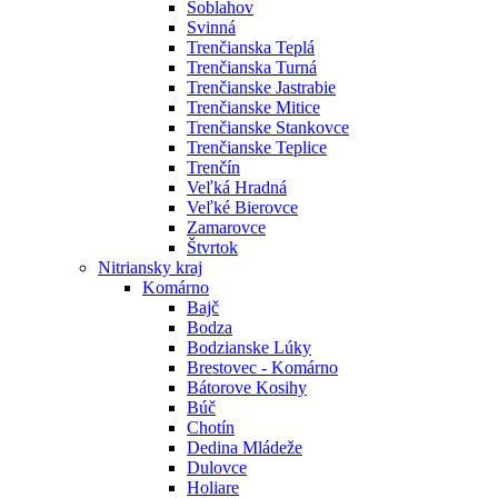
Soblahov
Svinná
Trenčianska Teplá
Trenčianska Turná
Trenčianske Jastrabie
Trenčianske Mitice
Trenčianske Stankovce
Trenčianske Teplice
Trenčín
Veľká Hradná
Veľké Bierovce
Zamarovce
Štvrtok
Nitriansky kraj
Komárno
Bajč
Bodza
Bodzianske Lúky
Brestovec - Komárno
Bátorove Kosihy
Búč
Chotín
Dedina Mládeže
Dulovce
Holiare