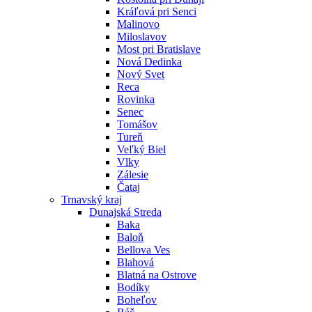
Kráľová pri Senci
Malinovo
Miloslavov
Most pri Bratislave
Nová Dedinka
Nový Svet
Reca
Rovinka
Senec
Tomášov
Tureň
Veľký Biel
Vlky
Zálesie
Čataj
Trnavský kraj
Dunajská Streda
Baka
Baloň
Bellova Ves
Blahová
Blatná na Ostrove
Bodíky
Boheľov