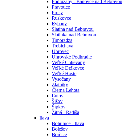
Podlužany - Bánovce nad Bebravou
Pravotice
Prusy
Ruskovce
Rybany
Slatina nad Bebravou
Slatinka nad Bebravou
Timoradza
Trebichava
Uhrovec
Uhrovské Podhradie
Veľké Chlievany
Veľké Držkovce
Veľké Hoste
Vysočany
Zlatníky
Čierna Lehota
Ľutov
Šišov
Šípkov
Žitná - Radiša
Ilava
Bohunice - Ilava
Bolešov
Borčice