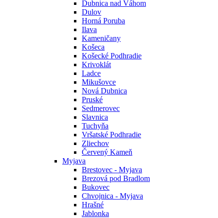
Dubnica nad Váhom
Dulov
Horná Poruba
Ilava
Kameničany
Košeca
Košecké Podhradie
Krivoklát
Ladce
Mikušovce
Nová Dubnica
Pruské
Sedmerovec
Slavnica
Tuchyňa
Vršatské Podhradie
Zliechov
Červený Kameň
Myjava
Brestovec - Myjava
Brezová pod Bradlom
Bukovec
Chvojnica - Myjava
Hrašné
Jablonka