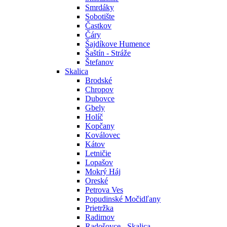
Smrdáky
Sobotište
Častkov
Čáry
Šajdíkove Humence
Šaštín - Stráže
Štefanov
Skalica
Brodské
Chropov
Dubovce
Gbely
Holíč
Kopčany
Koválovec
Kátov
Letničie
Lopašov
Mokrý Háj
Oreské
Petrova Ves
Popudinské Močidľany
Prietržka
Radimov
Radošovce - Skalica