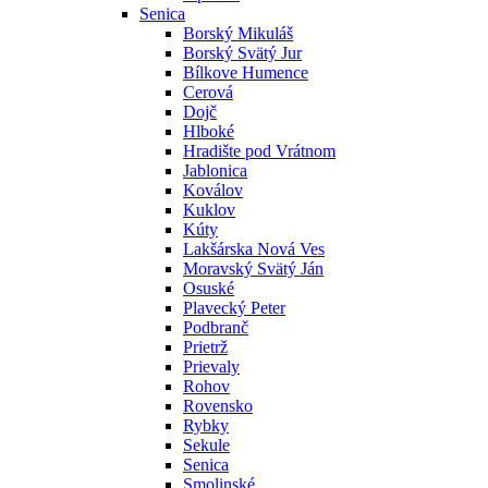
Senica
Borský Mikuláš
Borský Svätý Jur
Bílkove Humence
Cerová
Dojč
Hlboké
Hradište pod Vrátnom
Jablonica
Koválov
Kuklov
Kúty
Lakšárska Nová Ves
Moravský Svätý Ján
Osuské
Plavecký Peter
Podbranč
Prietrž
Prievaly
Rohov
Rovensko
Rybky
Sekule
Senica
Smolinské