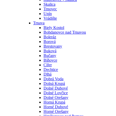
Skalica
Trnovec
Unín
Vrádište
Trnava
Biely Kostol
Bohdanovce nad Trnavou
Boleráz
Borová
Brestovany
Buková
Bučany
Bíňovce
Cífer
Dechtice
Dlhá
Dobrá Voda
Dolná Krupá
Dolné Dubové
Dolné Lovčice
Dolné Orešany
Horná Krupá
Horné Dubové
Horné Orešany