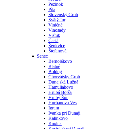
Pezinok
Píla
Slovenský Grob
Svätý Jur
Viničné
Vinosady
Vištuk
Častá
Šenkvice
Štefanová
Senec
Bernolákovo
Blatné
Boldog
Chorvátsky Grob
Dunajská Lužná
Hamuliakovo
Hrubá Borša
Hrubý Šúr
Hurbanova Ves
Igram
Ivanka pri Dunaji
Kalinkovo
Kaplna
Kostolná pri Dunaji