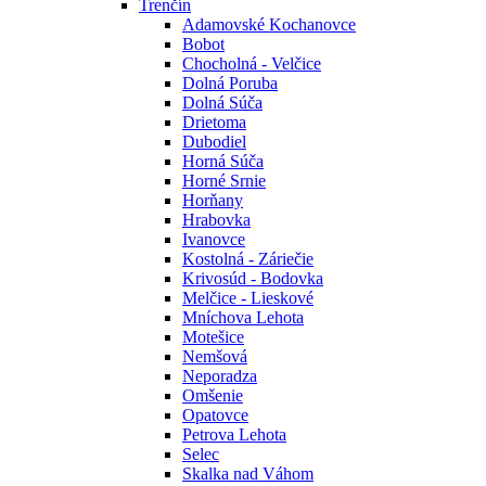
Trenčín
Adamovské Kochanovce
Bobot
Chocholná - Velčice
Dolná Poruba
Dolná Súča
Drietoma
Dubodiel
Horná Súča
Horné Srnie
Horňany
Hrabovka
Ivanovce
Kostolná - Záriečie
Krivosúd - Bodovka
Melčice - Lieskové
Mníchova Lehota
Motešice
Nemšová
Neporadza
Omšenie
Opatovce
Petrova Lehota
Selec
Skalka nad Váhom