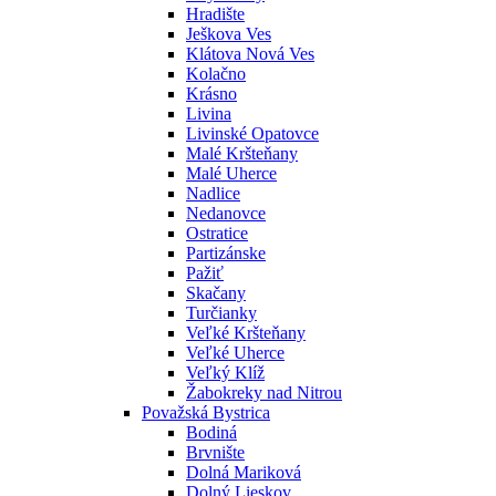
Hradište
Ješkova Ves
Klátova Nová Ves
Kolačno
Krásno
Livina
Livinské Opatovce
Malé Kršteňany
Malé Uherce
Nadlice
Nedanovce
Ostratice
Partizánske
Pažiť
Skačany
Turčianky
Veľké Kršteňany
Veľké Uherce
Veľký Klíž
Žabokreky nad Nitrou
Považská Bystrica
Bodiná
Brvnište
Dolná Mariková
Dolný Lieskov