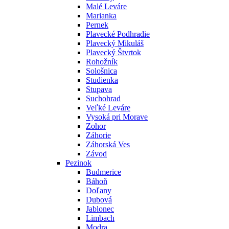
Malé Leváre
Marianka
Pernek
Plavecké Podhradie
Plavecký Mikuláš
Plavecký Štvrtok
Rohožník
Sološnica
Studienka
Stupava
Suchohrad
Veľké Leváre
Vysoká pri Morave
Zohor
Záhorie
Záhorská Ves
Závod
Pezinok
Budmerice
Báhoň
Doľany
Dubová
Jablonec
Limbach
Modra