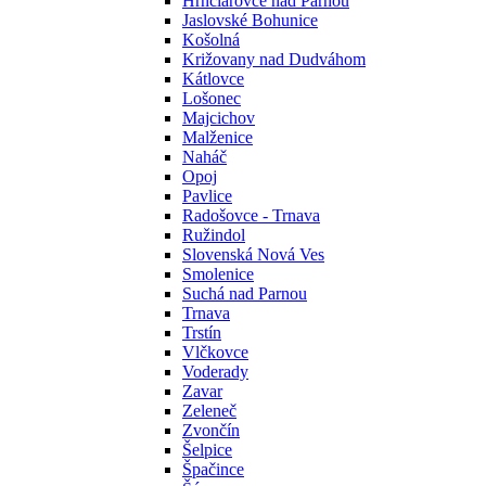
Hrnčiarovce nad Parnou
Jaslovské Bohunice
Košolná
Križovany nad Dudváhom
Kátlovce
Lošonec
Majcichov
Malženice
Naháč
Opoj
Pavlice
Radošovce - Trnava
Ružindol
Slovenská Nová Ves
Smolenice
Suchá nad Parnou
Trnava
Trstín
Vlčkovce
Voderady
Zavar
Zeleneč
Zvončín
Šelpice
Špačince