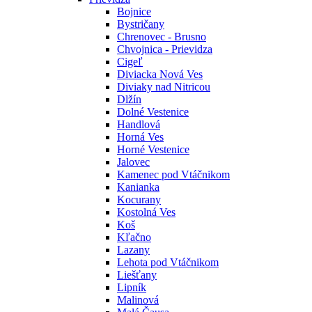
Bojnice
Bystričany
Chrenovec - Brusno
Chvojnica - Prievidza
Cigeľ
Diviacka Nová Ves
Diviaky nad Nitricou
Dlžín
Dolné Vestenice
Handlová
Horná Ves
Horné Vestenice
Jalovec
Kamenec pod Vtáčnikom
Kanianka
Kocurany
Kostolná Ves
Koš
Kľačno
Lazany
Lehota pod Vtáčnikom
Liešťany
Lipník
Malinová