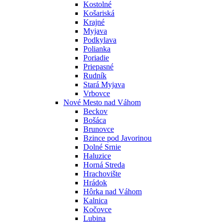
Kostolné
Košariská
Krajné
Myjava
Podkylava
Polianka
Poriadie
Priepasné
Rudník
Stará Myjava
Vrbovce
Nové Mesto nad Váhom
Beckov
Bošáca
Brunovce
Bzince pod Javorinou
Dolné Srnie
Haluzice
Horná Streda
Hrachovište
Hrádok
Hôrka nad Váhom
Kalnica
Kočovce
Lubina