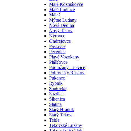
Malé Kozmálovce
Malé Ludince
Málaš
Mýtne Ludany
Nová Dedina
Nový Tekov
Nýrovce
Ondrejovce
Pastovce
Pečenice
Plavé Vozokany
Plášťovce
Podlužany - Levice
Pohronský Ruskov
Pukanec
Rybník
Santovka
Sazdice
Sikenica
Slatina
Starý Hrádok
Starý Tekov
Tehla
Tekovské Lužany
Tekovský Hrádok