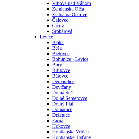
Vrbová nad Váhom
Zemianska Olča
Zlatná na Ostrove
Čalovec
Číčov
Šrobárová
Levice
Bajka
Beša
Bielovce
Bohunice - Levice
Bory
Brhlovce
Bátovce
Demandice
Devičany
Dolná Seč
Dolné Semerovce
Dolný Pial
Domadice
Drženice
Farná
Hokovce
Hontianska Vrbica
Hontianske Trsťany