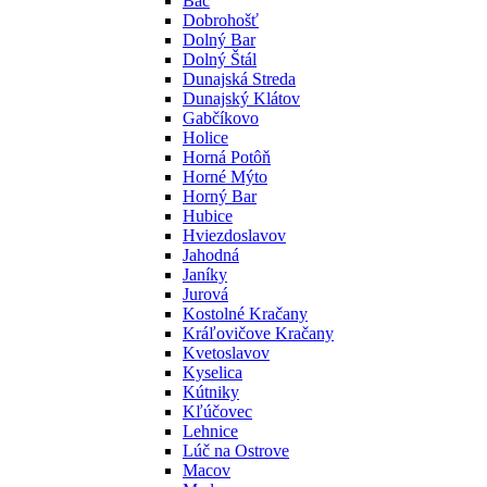
Báč
Dobrohošť
Dolný Bar
Dolný Štál
Dunajská Streda
Dunajský Klátov
Gabčíkovo
Holice
Horná Potôň
Horné Mýto
Horný Bar
Hubice
Hviezdoslavov
Jahodná
Janíky
Jurová
Kostolné Kračany
Kráľovičove Kračany
Kvetoslavov
Kyselica
Kútniky
Kľúčovec
Lehnice
Lúč na Ostrove
Macov