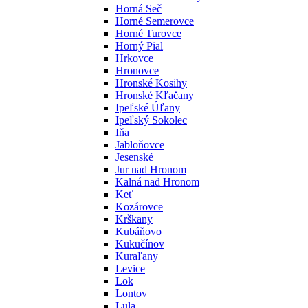
Horná Seč
Horné Semerovce
Horné Turovce
Horný Pial
Hrkovce
Hronovce
Hronské Kosihy
Hronské Kľačany
Ipeľské Úľany
Ipeľský Sokolec
Iňa
Jabloňovce
Jesenské
Jur nad Hronom
Kalná nad Hronom
Keť
Kozárovce
Krškany
Kubáňovo
Kukučínov
Kuraľany
Levice
Lok
Lontov
Lula