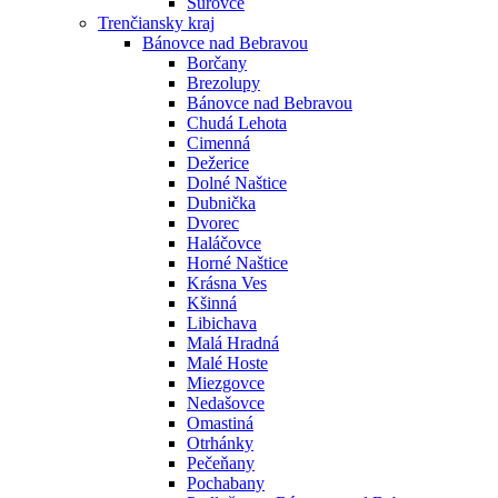
Šúrovce
Trenčiansky kraj
Bánovce nad Bebravou
Borčany
Brezolupy
Bánovce nad Bebravou
Chudá Lehota
Cimenná
Dežerice
Dolné Naštice
Dubnička
Dvorec
Haláčovce
Horné Naštice
Krásna Ves
Kšinná
Libichava
Malá Hradná
Malé Hoste
Miezgovce
Nedašovce
Omastiná
Otrhánky
Pečeňany
Pochabany