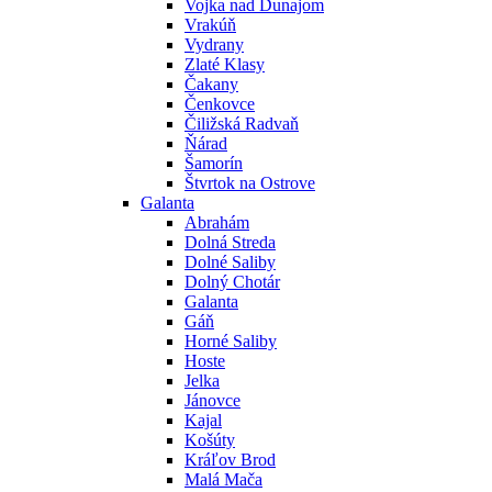
Vojka nad Dunajom
Vrakúň
Vydrany
Zlaté Klasy
Čakany
Čenkovce
Čiližská Radvaň
Ňárad
Šamorín
Štvrtok na Ostrove
Galanta
Abrahám
Dolná Streda
Dolné Saliby
Dolný Chotár
Galanta
Gáň
Horné Saliby
Hoste
Jelka
Jánovce
Kajal
Košúty
Kráľov Brod
Malá Mača