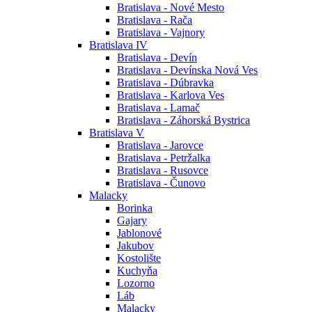
Bratislava - Nové Mesto
Bratislava - Rača
Bratislava - Vajnory
Bratislava IV
Bratislava - Devín
Bratislava - Devínska Nová Ves
Bratislava - Dúbravka
Bratislava - Karlova Ves
Bratislava - Lamač
Bratislava - Záhorská Bystrica
Bratislava V
Bratislava - Jarovce
Bratislava - Petržalka
Bratislava - Rusovce
Bratislava - Čunovo
Malacky
Borinka
Gajary
Jablonové
Jakubov
Kostolište
Kuchyňa
Lozorno
Láb
Malacky