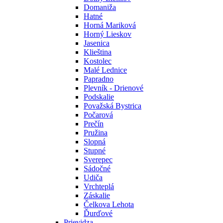
Domaniža
Hatné
Horná Mariková
Horný Lieskov
Jasenica
Klieština
Kostolec
Malé Lednice
Papradno
Plevník - Drienové
Podskalie
Považská Bystrica
Počarová
Prečín
Pružina
Slopná
Stupné
Sverepec
Sádočné
Udiča
Vrchteplá
Záskalie
Čelkova Lehota
Ďurďové
Prievidza