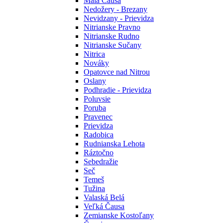
Malá Čausa
Nedožery - Brezany
Nevidzany - Prievidza
Nitrianske Pravno
Nitrianske Rudno
Nitrianske Sučany
Nitrica
Nováky
Opatovce nad Nitrou
Oslany
Podhradie - Prievidza
Poluvsie
Poruba
Pravenec
Prievidza
Radobica
Rudnianska Lehota
Ráztočno
Sebedražie
Seč
Temeš
Tužina
Valaská Belá
Veľká Čausa
Zemianske Kostoľany