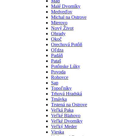
Mad
Malé Dvorníky
Medveďov
Michal na Ostrove
Mierovo
Nový Život
Ohrady
Okoč
Orechová Potôň
Oľdza
Padáň
Pataš
Potônske Lúky
Povoda
Rohovce
Sap
Topoľníky
Trhová Hradská
Trnávka
Trstená na Ostrove
Veľká Paka
Veľké Blahovo
Veľké Dvorníky
Veľký Meder
Vieska