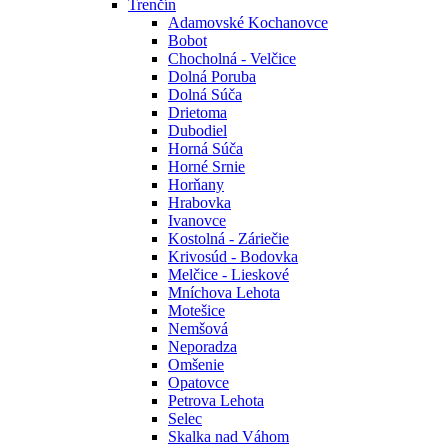
Trenčín
Adamovské Kochanovce
Bobot
Chocholná - Velčice
Dolná Poruba
Dolná Súča
Drietoma
Dubodiel
Horná Súča
Horné Srnie
Horňany
Hrabovka
Ivanovce
Kostolná - Záriečie
Krivosúd - Bodovka
Melčice - Lieskové
Mníchova Lehota
Motešice
Nemšová
Neporadza
Omšenie
Opatovce
Petrova Lehota
Selec
Skalka nad Váhom