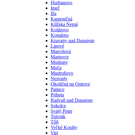
Hurbanovo
Imeľ
Iža
Kameničná
Klížska Nemá
Kolárovo
Komárno
Kravany nad Dunajom
Lipové
Marcelová
Martovce
Modrany
Moča
Mudroňovo
Nesvady
Okoličná na Ostrove
Patince
Pribeta
Radvaň nad Dunajom
Sokolce
Svätý Peter
Trávnik
Tôň
Veľké Kosihy
Virt