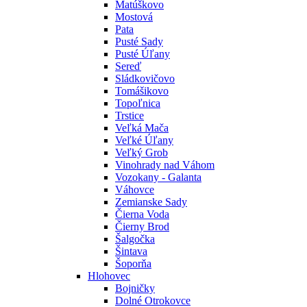
Matúškovo
Mostová
Pata
Pusté Sady
Pusté Úľany
Sereď
Sládkovičovo
Tomášikovo
Topoľnica
Trstice
Veľká Mača
Veľké Úľany
Veľký Grob
Vinohrady nad Váhom
Vozokany - Galanta
Váhovce
Zemianske Sady
Čierna Voda
Čierny Brod
Šalgočka
Šintava
Šoporňa
Hlohovec
Bojničky
Dolné Otrokovce