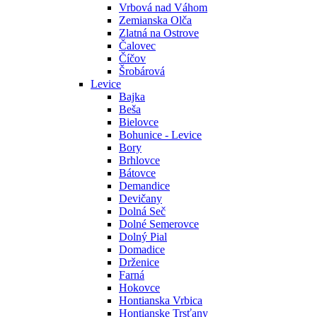
Vrbová nad Váhom
Zemianska Olča
Zlatná na Ostrove
Čalovec
Číčov
Šrobárová
Levice
Bajka
Beša
Bielovce
Bohunice - Levice
Bory
Brhlovce
Bátovce
Demandice
Devičany
Dolná Seč
Dolné Semerovce
Dolný Pial
Domadice
Drženice
Farná
Hokovce
Hontianska Vrbica
Hontianske Trsťany