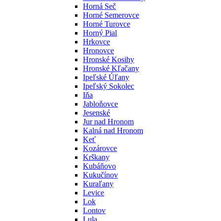
Horná Seč
Horné Semerovce
Horné Turovce
Horný Pial
Hrkovce
Hronovce
Hronské Kosihy
Hronské Kľačany
Ipeľské Úľany
Ipeľský Sokolec
Iňa
Jabloňovce
Jesenské
Jur nad Hronom
Kalná nad Hronom
Keť
Kozárovce
Krškany
Kubáňovo
Kukučínov
Kuraľany
Levice
Lok
Lontov
Lula