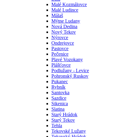
Malé Kozmálovce
Malé Ludince
Málaš
Mýtne Ludany
Nová Dedina
Nový Tekov
Nýrovce
Ondrejovce
Pastovce
Pečenice
Plavé Vozokany
Plášťovce
Podlužany - Levice
Pohronský Ruskov
Pukanec
Rybník
Santovka
Sazdice
Sikenica
Slatina
Starý Hrádok
Starý Tekov
Tehla
Tekovské Lužany
Tekovský Hrádok