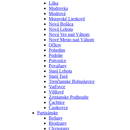
Lúka
Modrovka
Modrová
Moravské Lieskové
Nová Bošáca
Nová Lehota
Nová Ves nad Váhom
Nové Mesto nad Váhom
Očkov
Pobedim
Podolie
Potvorice
Považany
Stará Lehota
Stará Turá
Trenčianske Bohuslavice
Vaďovce
Višňové
Zemianske Podhradie
Čachtice
Častkovce
Partizánske
Bošany
Brodzany
Chynorany