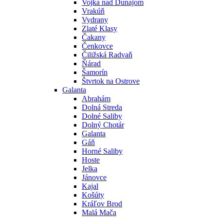
Vojka nad Dunajom
Vrakúň
Vydrany
Zlaté Klasy
Čakany
Čenkovce
Čiližská Radvaň
Ňárad
Šamorín
Štvrtok na Ostrove
Galanta
Abrahám
Dolná Streda
Dolné Saliby
Dolný Chotár
Galanta
Gáň
Horné Saliby
Hoste
Jelka
Jánovce
Kajal
Košúty
Kráľov Brod
Malá Mača