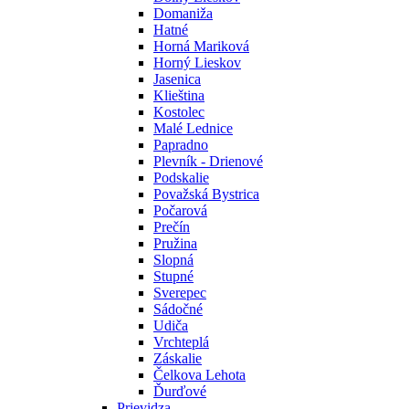
Domaniža
Hatné
Horná Mariková
Horný Lieskov
Jasenica
Klieština
Kostolec
Malé Lednice
Papradno
Plevník - Drienové
Podskalie
Považská Bystrica
Počarová
Prečín
Pružina
Slopná
Stupné
Sverepec
Sádočné
Udiča
Vrchteplá
Záskalie
Čelkova Lehota
Ďurďové
Prievidza