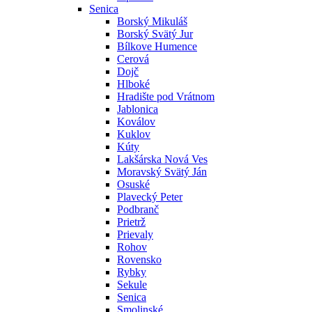
Senica
Borský Mikuláš
Borský Svätý Jur
Bílkove Humence
Cerová
Dojč
Hlboké
Hradište pod Vrátnom
Jablonica
Koválov
Kuklov
Kúty
Lakšárska Nová Ves
Moravský Svätý Ján
Osuské
Plavecký Peter
Podbranč
Prietrž
Prievaly
Rohov
Rovensko
Rybky
Sekule
Senica
Smolinské