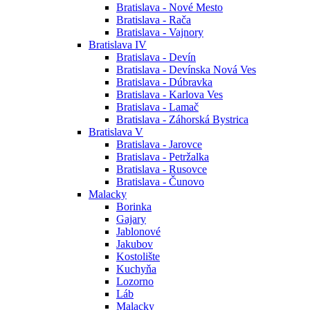
Bratislava - Nové Mesto
Bratislava - Rača
Bratislava - Vajnory
Bratislava IV
Bratislava - Devín
Bratislava - Devínska Nová Ves
Bratislava - Dúbravka
Bratislava - Karlova Ves
Bratislava - Lamač
Bratislava - Záhorská Bystrica
Bratislava V
Bratislava - Jarovce
Bratislava - Petržalka
Bratislava - Rusovce
Bratislava - Čunovo
Malacky
Borinka
Gajary
Jablonové
Jakubov
Kostolište
Kuchyňa
Lozorno
Láb
Malacky