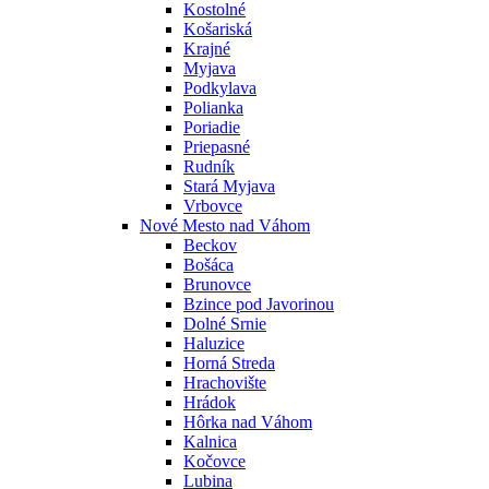
Kostolné
Košariská
Krajné
Myjava
Podkylava
Polianka
Poriadie
Priepasné
Rudník
Stará Myjava
Vrbovce
Nové Mesto nad Váhom
Beckov
Bošáca
Brunovce
Bzince pod Javorinou
Dolné Srnie
Haluzice
Horná Streda
Hrachovište
Hrádok
Hôrka nad Váhom
Kalnica
Kočovce
Lubina