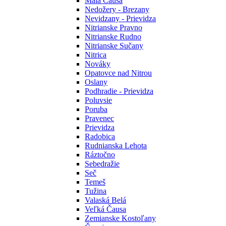
Malá Čausa
Nedožery - Brezany
Nevidzany - Prievidza
Nitrianske Pravno
Nitrianske Rudno
Nitrianske Sučany
Nitrica
Nováky
Opatovce nad Nitrou
Oslany
Podhradie - Prievidza
Poluvsie
Poruba
Pravenec
Prievidza
Radobica
Rudnianska Lehota
Ráztočno
Sebedražie
Seč
Temeš
Tužina
Valaská Belá
Veľká Čausa
Zemianske Kostoľany