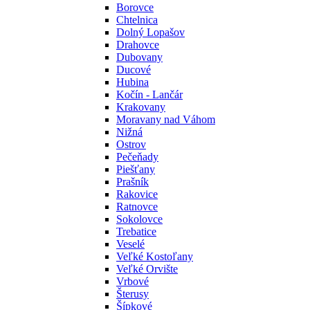
Borovce
Chtelnica
Dolný Lopašov
Drahovce
Dubovany
Ducové
Hubina
Kočín - Lančár
Krakovany
Moravany nad Váhom
Nižná
Ostrov
Pečeňady
Piešťany
Prašník
Rakovice
Ratnovce
Sokolovce
Trebatice
Veselé
Veľké Kostoľany
Veľké Orvište
Vrbové
Šterusy
Šípkové