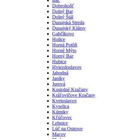
Báč
Dobrohošť
Dolný Bar
Dolný Štál
Dunajská Streda
Dunajský Klátov
Gabčíkovo
Holice
Horná Potôň
Horné Mýto
Horný Bar
Hubice
Hviezdoslavov
Jahodná
Janíky
Jurová
Kostolné Kračany
Kráľovičove Kračany
Kvetoslavov
Kyselica
Kútniky
Kľúčovec
Lehnice
Lúč na Ostrove
Macov