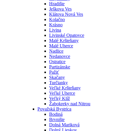
Hradište
Ješkova Ves
Klátova Nová Ves
Kolačno
Krásno
Livina
Livinské Opatovce
Malé Kršteňany
Malé Uherce
Nadlice
Nedanovce
Ostratice
Partizánske
Pažiť
Skačany
Turčianky
Veľké Kršteňany
Veľké Uherce
Veľký Klíž
Žabokreky nad Nitrou
Považská Bystrica
Bodiná
Brvnište
Dolná Mariková
Dolný Lieskov