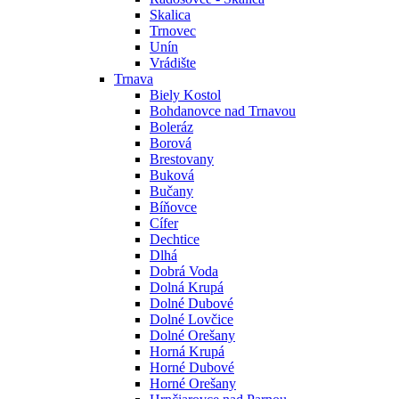
Skalica
Trnovec
Unín
Vrádište
Trnava
Biely Kostol
Bohdanovce nad Trnavou
Boleráz
Borová
Brestovany
Buková
Bučany
Bíňovce
Cífer
Dechtice
Dlhá
Dobrá Voda
Dolná Krupá
Dolné Dubové
Dolné Lovčice
Dolné Orešany
Horná Krupá
Horné Dubové
Horné Orešany