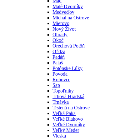
Mad
Malé Dvorníky
Medveďov
Michal na Ostrove
Mierovo
Nový Život
Ohrady
Okoč
Orechová Potôň
Oľdza
Padáň
Pataš
Potônske Lúky
Povoda
Rohovce
Sap
Topoľníky
Trhová Hradská
Trnávka
Trstená na Ostrove
Veľká Paka
Veľké Blahovo
Veľké Dvorníky
Veľký Meder
Vieska