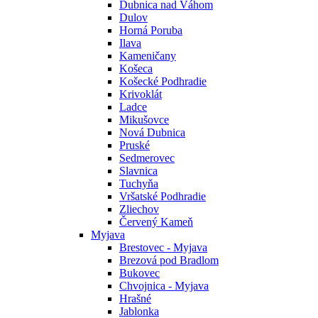
Dubnica nad Váhom
Dulov
Horná Poruba
Ilava
Kameničany
Košeca
Košecké Podhradie
Krivoklát
Ladce
Mikušovce
Nová Dubnica
Pruské
Sedmerovec
Slavnica
Tuchyňa
Vršatské Podhradie
Zliechov
Červený Kameň
Myjava
Brestovec - Myjava
Brezová pod Bradlom
Bukovec
Chvojnica - Myjava
Hrašné
Jablonka