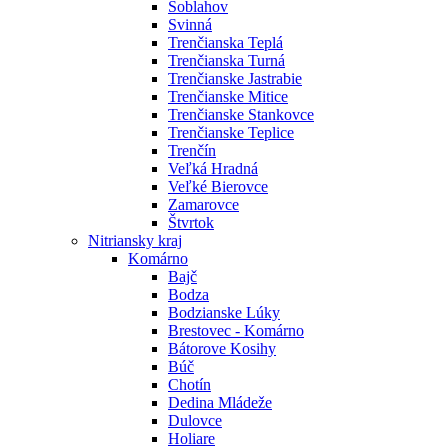
Soblahov
Svinná
Trenčianska Teplá
Trenčianska Turná
Trenčianske Jastrabie
Trenčianske Mitice
Trenčianske Stankovce
Trenčianske Teplice
Trenčín
Veľká Hradná
Veľké Bierovce
Zamarovce
Štvrtok
Nitriansky kraj
Komárno
Bajč
Bodza
Bodzianske Lúky
Brestovec - Komárno
Bátorove Kosihy
Búč
Chotín
Dedina Mládeže
Dulovce
Holiare