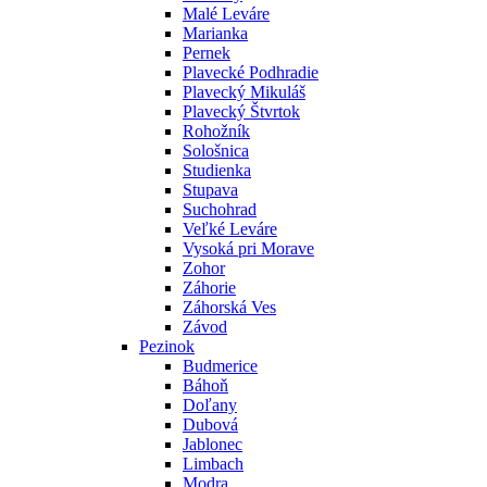
Malé Leváre
Marianka
Pernek
Plavecké Podhradie
Plavecký Mikuláš
Plavecký Štvrtok
Rohožník
Sološnica
Studienka
Stupava
Suchohrad
Veľké Leváre
Vysoká pri Morave
Zohor
Záhorie
Záhorská Ves
Závod
Pezinok
Budmerice
Báhoň
Doľany
Dubová
Jablonec
Limbach
Modra