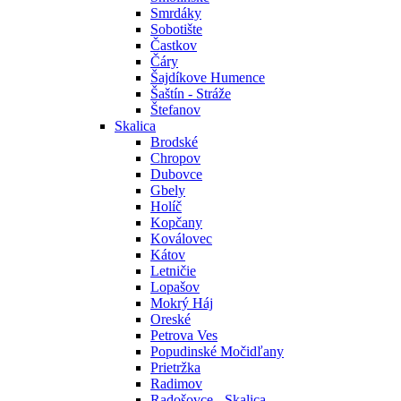
Smrdáky
Sobotište
Častkov
Čáry
Šajdíkove Humence
Šaštín - Stráže
Štefanov
Skalica
Brodské
Chropov
Dubovce
Gbely
Holíč
Kopčany
Koválovec
Kátov
Letničie
Lopašov
Mokrý Háj
Oreské
Petrova Ves
Popudinské Močidľany
Prietržka
Radimov
Radošovce - Skalica