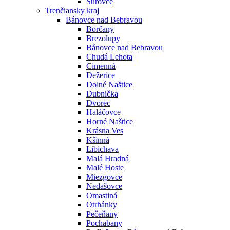
Šúrovce
Trenčiansky kraj
Bánovce nad Bebravou
Borčany
Brezolupy
Bánovce nad Bebravou
Chudá Lehota
Cimenná
Dežerice
Dolné Naštice
Dubnička
Dvorec
Haláčovce
Horné Naštice
Krásna Ves
Kšinná
Libichava
Malá Hradná
Malé Hoste
Miezgovce
Nedašovce
Omastiná
Otrhánky
Pečeňany
Pochabany