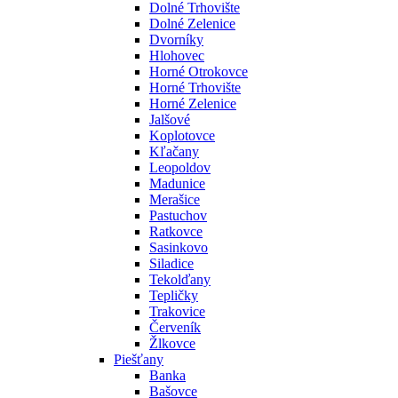
Dolné Trhovište
Dolné Zelenice
Dvorníky
Hlohovec
Horné Otrokovce
Horné Trhovište
Horné Zelenice
Jalšové
Koplotovce
Kľačany
Leopoldov
Madunice
Merašice
Pastuchov
Ratkovce
Sasinkovo
Siladice
Tekolďany
Tepličky
Trakovice
Červeník
Žlkovce
Piešťany
Banka
Bašovce