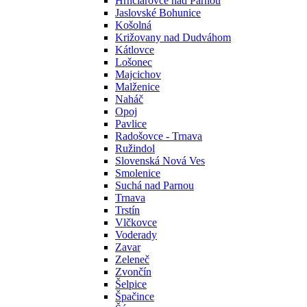
Hrnčiarovce nad Parnou
Jaslovské Bohunice
Košolná
Križovany nad Dudváhom
Kátlovce
Lošonec
Majcichov
Malženice
Naháč
Opoj
Pavlice
Radošovce - Trnava
Ružindol
Slovenská Nová Ves
Smolenice
Suchá nad Parnou
Trnava
Trstín
Vlčkovce
Voderady
Zavar
Zeleneč
Zvončín
Šelpice
Špačince