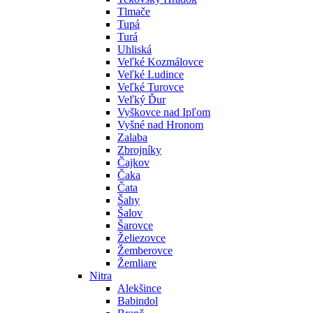
Tlmače
Tupá
Turá
Uhliská
Veľké Kozmálovce
Veľké Ludince
Veľké Turovce
Veľký Ďur
Vyškovce nad Ipľom
Vyšné nad Hronom
Zalaba
Zbrojníky
Čajkov
Čaka
Čata
Šahy
Šalov
Šarovce
Želiezovce
Žemberovce
Žemliare
Nitra
Alekšince
Babindol