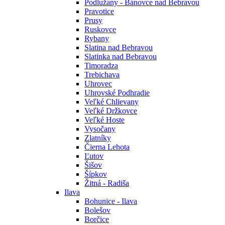
Podlužany - Bánovce nad Bebravou
Pravotice
Prusy
Ruskovce
Rybany
Slatina nad Bebravou
Slatinka nad Bebravou
Timoradza
Trebichava
Uhrovec
Uhrovské Podhradie
Veľké Chlievany
Veľké Držkovce
Veľké Hoste
Vysočany
Zlatníky
Čierna Lehota
Ľutov
Šišov
Šípkov
Žitná - Radiša
Ilava
Bohunice - Ilava
Bolešov
Borčice