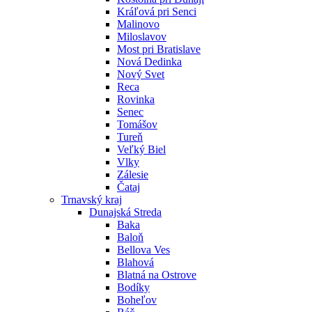
Kráľová pri Senci
Malinovo
Miloslavov
Most pri Bratislave
Nová Dedinka
Nový Svet
Reca
Rovinka
Senec
Tomášov
Tureň
Veľký Biel
Vlky
Zálesie
Čataj
Trnavský kraj
Dunajská Streda
Baka
Baloň
Bellova Ves
Blahová
Blatná na Ostrove
Bodíky
Boheľov