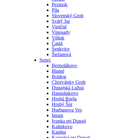
Pezinok
Píla
Slovenský Grob
Svätý Jur
Viničné
Vinosady
Vištuk
Častá
Šenkvice
Štefanová
Senec
Bernolákovo
Blatné
Boldog
Chorvátsky Grob
Dunajská Lužná
Hamuliakovo
Hrubá Borša
Hrubý Šúr
Hurbanova Ves
Igram
Ivanka pri Dunaji
Kalinkovo
Kaplna
Kostolná pri Dunaji