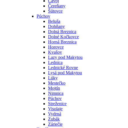
Čavoj
Čereňany
Šútovce
Púchov
Beluša
Dohňany
Dolná Breznica
Dolné Kočkovce
Horná Breznica
Horovce
Kvašov
Lazy pod Makytou
Lednica
Lednické Rovne
Lysá pod Makytou
Lúky
Mestečko
Mojtín
Nimnica
Púchov
Streženice
Visolaje
Vydrná
Zubák
Záriečie