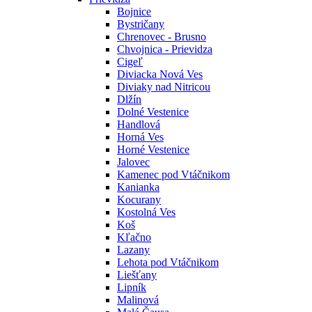
Bojnice
Bystričany
Chrenovec - Brusno
Chvojnica - Prievidza
Cigeľ
Diviacka Nová Ves
Diviaky nad Nitricou
Dlžín
Dolné Vestenice
Handlová
Horná Ves
Horné Vestenice
Jalovec
Kamenec pod Vtáčnikom
Kanianka
Kocurany
Kostolná Ves
Koš
Kľačno
Lazany
Lehota pod Vtáčnikom
Liešťany
Lipník
Malinová