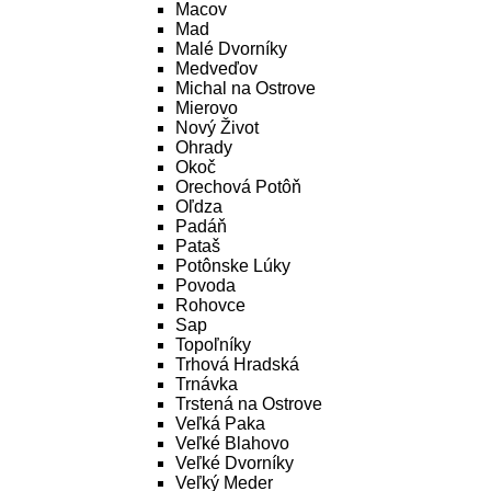
Macov
Mad
Malé Dvorníky
Medveďov
Michal na Ostrove
Mierovo
Nový Život
Ohrady
Okoč
Orechová Potôň
Oľdza
Padáň
Pataš
Potônske Lúky
Povoda
Rohovce
Sap
Topoľníky
Trhová Hradská
Trnávka
Trstená na Ostrove
Veľká Paka
Veľké Blahovo
Veľké Dvorníky
Veľký Meder