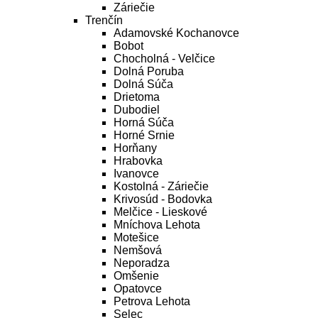
Záriečie
Trenčín
Adamovské Kochanovce
Bobot
Chocholná - Velčice
Dolná Poruba
Dolná Súča
Drietoma
Dubodiel
Horná Súča
Horné Srnie
Horňany
Hrabovka
Ivanovce
Kostolná - Záriečie
Krivosúd - Bodovka
Melčice - Lieskové
Mníchova Lehota
Motešice
Nemšová
Neporadza
Omšenie
Opatovce
Petrova Lehota
Selec