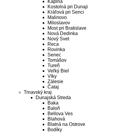
Kaplna
Kostolná pri Dunaji
Kráľová pri Senci
Malinovo
Miloslavov
Most pri Bratislave
Nová Dedinka
Nový Svet
Reca
Rovinka
Senec
Tomášov
Tureň
Veľký Biel
Vlky
Zálesie
Čataj
Trnavský kraj
Dunajská Streda
Baka
Baloň
Bellova Ves
Blahová
Blatná na Ostrove
Bodíky