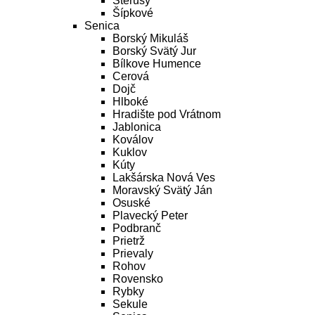
Šterusy
Šípkové
Senica
Borský Mikuláš
Borský Svätý Jur
Bílkove Humence
Cerová
Dojč
Hlboké
Hradište pod Vrátnom
Jablonica
Koválov
Kuklov
Kúty
Lakšárska Nová Ves
Moravský Svätý Ján
Osuské
Plavecký Peter
Podbranč
Prietrž
Prievaly
Rohov
Rovensko
Rybky
Sekule