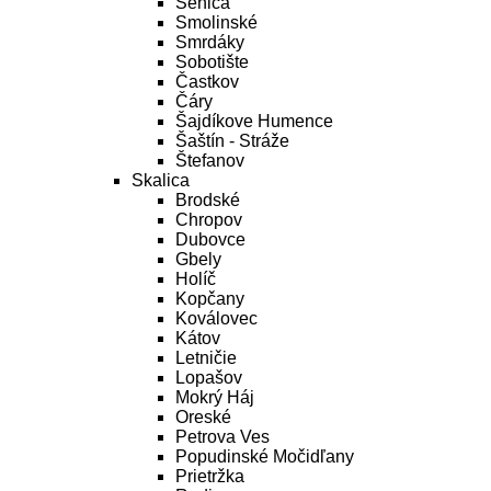
Senica
Smolinské
Smrdáky
Sobotište
Častkov
Čáry
Šajdíkove Humence
Šaštín - Stráže
Štefanov
Skalica
Brodské
Chropov
Dubovce
Gbely
Holíč
Kopčany
Koválovec
Kátov
Letničie
Lopašov
Mokrý Háj
Oreské
Petrova Ves
Popudinské Močidľany
Prietržka