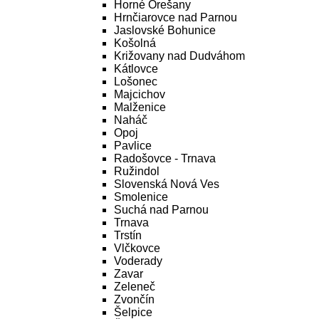
Horné Orešany
Hrnčiarovce nad Parnou
Jaslovské Bohunice
Košolná
Križovany nad Dudváhom
Kátlovce
Lošonec
Majcichov
Malženice
Naháč
Opoj
Pavlice
Radošovce - Trnava
Ružindol
Slovenská Nová Ves
Smolenice
Suchá nad Parnou
Trnava
Trstín
Vlčkovce
Voderady
Zavar
Zeleneč
Zvončín
Šelpice