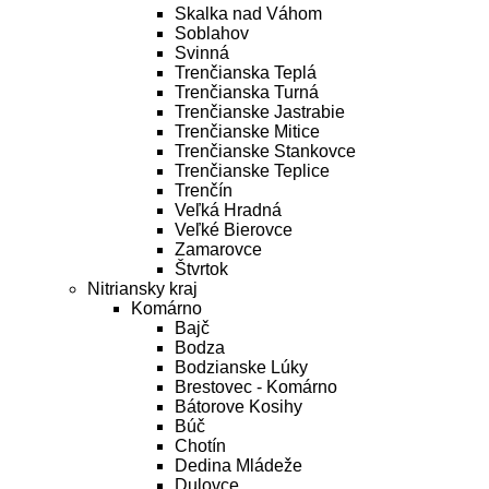
Skalka nad Váhom
Soblahov
Svinná
Trenčianska Teplá
Trenčianska Turná
Trenčianske Jastrabie
Trenčianske Mitice
Trenčianske Stankovce
Trenčianske Teplice
Trenčín
Veľká Hradná
Veľké Bierovce
Zamarovce
Štvrtok
Nitriansky kraj
Komárno
Bajč
Bodza
Bodzianske Lúky
Brestovec - Komárno
Bátorove Kosihy
Búč
Chotín
Dedina Mládeže
Dulovce