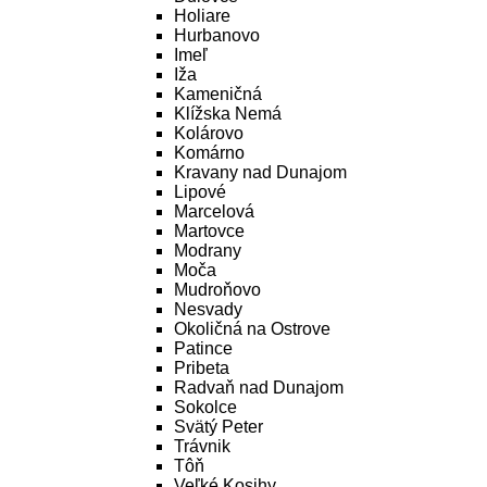
Holiare
Hurbanovo
Imeľ
Iža
Kameničná
Klížska Nemá
Kolárovo
Komárno
Kravany nad Dunajom
Lipové
Marcelová
Martovce
Modrany
Moča
Mudroňovo
Nesvady
Okoličná na Ostrove
Patince
Pribeta
Radvaň nad Dunajom
Sokolce
Svätý Peter
Trávnik
Tôň
Veľké Kosihy