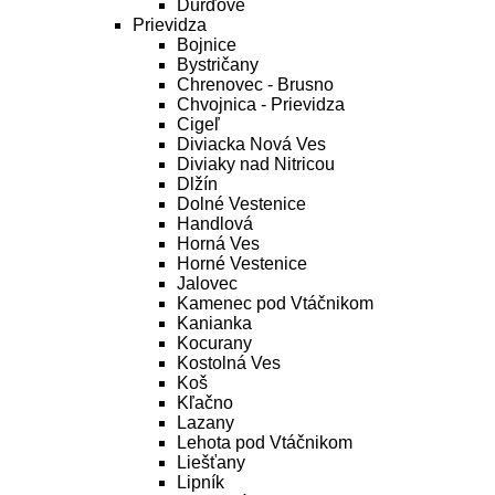
Ďurďové
Prievidza
Bojnice
Bystričany
Chrenovec - Brusno
Chvojnica - Prievidza
Cigeľ
Diviacka Nová Ves
Diviaky nad Nitricou
Dlžín
Dolné Vestenice
Handlová
Horná Ves
Horné Vestenice
Jalovec
Kamenec pod Vtáčnikom
Kanianka
Kocurany
Kostolná Ves
Koš
Kľačno
Lazany
Lehota pod Vtáčnikom
Liešťany
Lipník