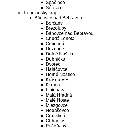
Špačince
Šúrovce
Trenčiansky kraj
Bánovce nad Bebravou
Borčany
Brezolupy
Bánovce nad Bebravou
Chudá Lehota
Cimenná
Dežerice
Dolné Naštice
Dubnička
Dvorec
Haláčovce
Horné Naštice
Krásna Ves
Kšinná
Libichava
Malá Hradná
Malé Hoste
Miezgovce
Nedašovce
Omastiná
Otrhánky
Pečeňany