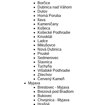
Borčice
Dubnica nad Váhom
Dulov
Horná Poruba
Ilava
Kameničany
Košeca
Košecké Podhradie
Krivoklát
Ladce
Mikušovce
Nová Dubnica
Pruské
Sedmerovec
Slavnica
Tuchyňa
Vršatské Podhradie
Zliechov
Červený Kameň
Myjava
Brestovec - Myjava
Brezová pod Bradlom
Bukovec
Chvojnica - Myjava
Hrašné