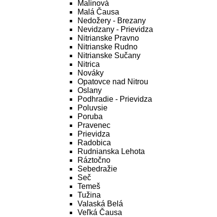
Malinová
Malá Čausa
Nedožery - Brezany
Nevidzany - Prievidza
Nitrianske Pravno
Nitrianske Rudno
Nitrianske Sučany
Nitrica
Nováky
Opatovce nad Nitrou
Oslany
Podhradie - Prievidza
Poluvsie
Poruba
Pravenec
Prievidza
Radobica
Rudnianska Lehota
Ráztočno
Sebedražie
Seč
Temeš
Tužina
Valaská Belá
Veľká Čausa