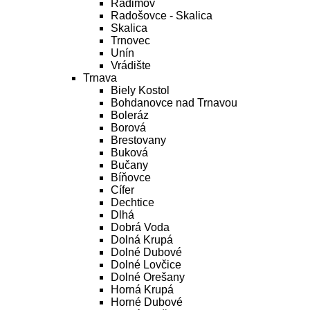
Radimov
Radošovce - Skalica
Skalica
Trnovec
Unín
Vrádište
Trnava
Biely Kostol
Bohdanovce nad Trnavou
Boleráz
Borová
Brestovany
Buková
Bučany
Bíňovce
Cífer
Dechtice
Dlhá
Dobrá Voda
Dolná Krupá
Dolné Dubové
Dolné Lovčice
Dolné Orešany
Horná Krupá
Horné Dubové