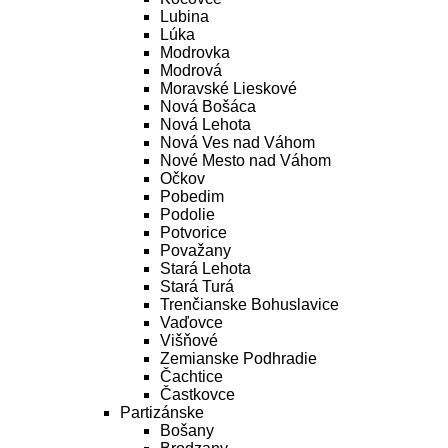
Lubina
Lúka
Modrovka
Modrová
Moravské Lieskové
Nová Bošáca
Nová Lehota
Nová Ves nad Váhom
Nové Mesto nad Váhom
Očkov
Pobedim
Podolie
Potvorice
Považany
Stará Lehota
Stará Turá
Trenčianske Bohuslavice
Vaďovce
Višňové
Zemianske Podhradie
Čachtice
Častkovce
Partizánske
Bošany