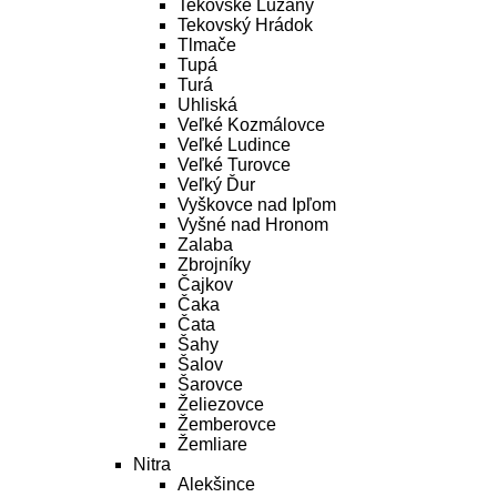
Tekovské Lužany
Tekovský Hrádok
Tlmače
Tupá
Turá
Uhliská
Veľké Kozmálovce
Veľké Ludince
Veľké Turovce
Veľký Ďur
Vyškovce nad Ipľom
Vyšné nad Hronom
Zalaba
Zbrojníky
Čajkov
Čaka
Čata
Šahy
Šalov
Šarovce
Želiezovce
Žemberovce
Žemliare
Nitra
Alekšince