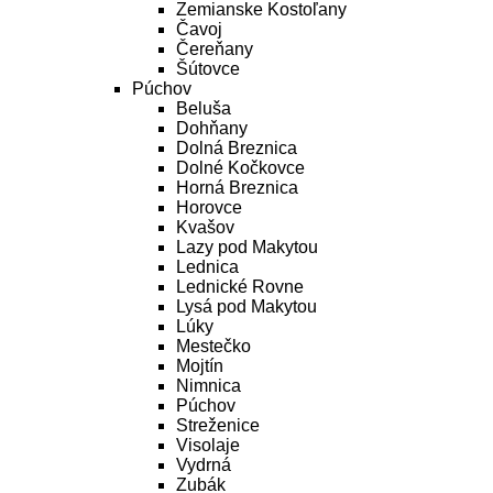
Zemianske Kostoľany
Čavoj
Čereňany
Šútovce
Púchov
Beluša
Dohňany
Dolná Breznica
Dolné Kočkovce
Horná Breznica
Horovce
Kvašov
Lazy pod Makytou
Lednica
Lednické Rovne
Lysá pod Makytou
Lúky
Mestečko
Mojtín
Nimnica
Púchov
Streženice
Visolaje
Vydrná
Zubák