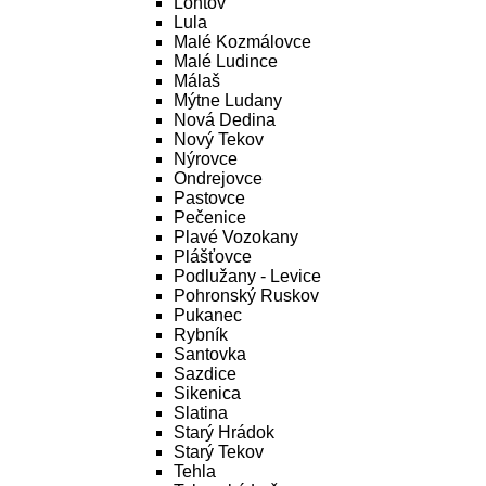
Lontov
Lula
Malé Kozmálovce
Malé Ludince
Málaš
Mýtne Ludany
Nová Dedina
Nový Tekov
Nýrovce
Ondrejovce
Pastovce
Pečenice
Plavé Vozokany
Plášťovce
Podlužany - Levice
Pohronský Ruskov
Pukanec
Rybník
Santovka
Sazdice
Sikenica
Slatina
Starý Hrádok
Starý Tekov
Tehla