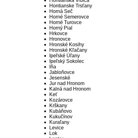
Hontianska Vrbica
Hontianske Trsťany
Horná Seč
Horné Semerovce
Horné Turovce
Horný Pial
Hrkovce
Hronovce
Hronské Kosihy
Hronské Kľačany
Ipeľské Úľany
Ipeľský Sokolec
Iňa
Jabloňovce
Jesenské
Jur nad Hronom
Kalná nad Hronom
Keť
Kozárovce
Krškany
Kubáňovo
Kukučínov
Kuraľany
Levice
Lok