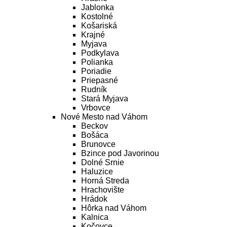
Jablonka
Kostolné
Košariská
Krajné
Myjava
Podkylava
Polianka
Poriadie
Priepasné
Rudník
Stará Myjava
Vrbovce
Nové Mesto nad Váhom
Beckov
Bošáca
Brunovce
Bzince pod Javorinou
Dolné Srnie
Haluzice
Horná Streda
Hrachovište
Hrádok
Hôrka nad Váhom
Kalnica
Kočovce