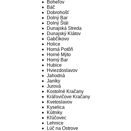
Boheľov
Báč
Dobrohošť
Dolný Bar
Dolný Štál
Dunajská Streda
Dunajský Klátov
Gabčíkovo
Holice
Horná Potôň
Horné Mýto
Horný Bar
Hubice
Hviezdoslavov
Jahodná
Janíky
Jurová
Kostolné Kračany
Kráľovičove Kračany
Kvetoslavov
Kyselica
Kútniky
Kľúčovec
Lehnice
Lúč na Ostrove