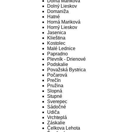
Dolná Mariková
Dolný Lieskov
Domaniža
Hatné
Horná Mariková
Horný Lieskov
Jasenica
Klieština
Kostolec
Malé Lednice
Papradno
Plevník - Drienové
Podskalie
Považská Bystrica
Počarová
Prečín
Pružina
Slopná
Stupné
Sverepec
Sádočné
Udiča
Vrchteplá
Záskalie
Čelkova Lehota