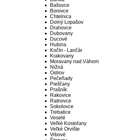
Bašovce
Borovce
Chtelnica
Dolný Lopašov
Drahovce
Dubovany
Ducové
Hubina
Kočín - Lančár
Krakovany
Moravany nad Váhom
Nižná
Ostrov
Pečeňady
Piešťany
Prašník
Rakovice
Ratnovce
Sokolovce
Trebatice
Veselé
Veľké Kostoľany
Veľké Orvište
Vrbové