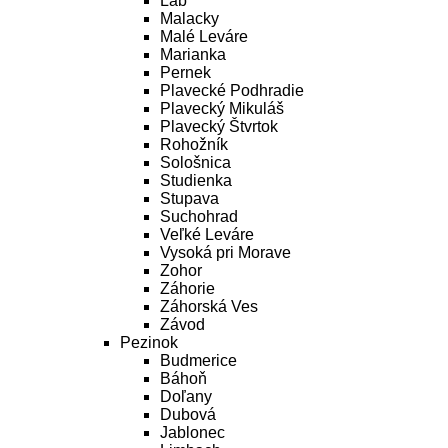
Láb
Malacky
Malé Leváre
Marianka
Pernek
Plavecké Podhradie
Plavecký Mikuláš
Plavecký Štvrtok
Rohožník
Sološnica
Studienka
Stupava
Suchohrad
Veľké Leváre
Vysoká pri Morave
Zohor
Záhorie
Záhorská Ves
Závod
Pezinok
Budmerice
Báhoň
Doľany
Dubová
Jablonec