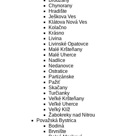
Brodzany
Chynorany
Hradište
Ješkova Ves
Klátova Nová Ves
Kolačno
Krásno
Livina
Livinské Opatovce
Malé Kršteňany
Malé Uherce
Nadlice
Nedanovce
Ostratice
Partizánske
Pažiť
Skačany
Turčianky
Veľké Kršteňany
Veľké Uherce
Veľký Klíž
Žabokreky nad Nitrou
Považská Bystrica
Bodiná
Brvnište