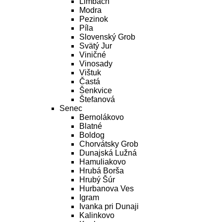
Limbach
Modra
Pezinok
Píla
Slovenský Grob
Svätý Jur
Viničné
Vinosady
Vištuk
Častá
Šenkvice
Štefanová
Senec
Bernolákovo
Blatné
Boldog
Chorvátsky Grob
Dunajská Lužná
Hamuliakovo
Hrubá Borša
Hrubý Šúr
Hurbanova Ves
Igram
Ivanka pri Dunaji
Kalinkovo