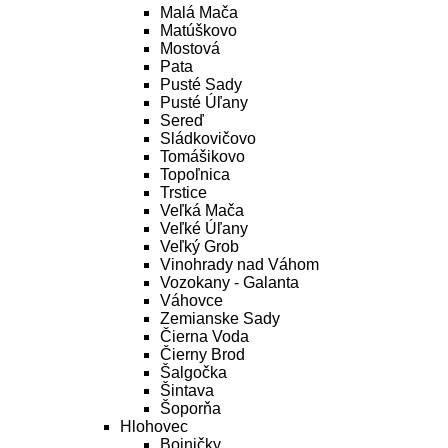
Malá Mača
Matúškovo
Mostová
Pata
Pusté Sady
Pusté Úľany
Sereď
Sládkovičovo
Tomášikovo
Topoľnica
Trstice
Veľká Mača
Veľké Úľany
Veľký Grob
Vinohrady nad Váhom
Vozokany - Galanta
Váhovce
Zemianske Sady
Čierna Voda
Čierny Brod
Šalgočka
Šintava
Šoporňa
Hlohovec
Bojničky