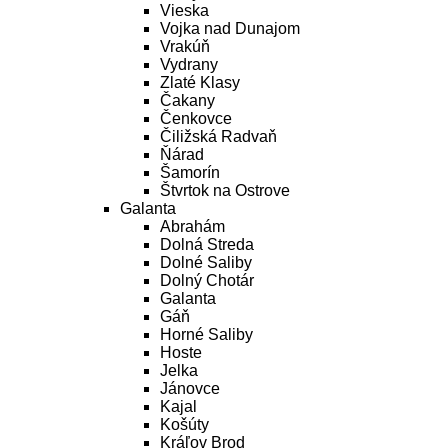
Vieska
Vojka nad Dunajom
Vrakúň
Vydrany
Zlaté Klasy
Čakany
Čenkovce
Čiližská Radvaň
Ňárad
Šamorín
Štvrtok na Ostrove
Galanta
Abrahám
Dolná Streda
Dolné Saliby
Dolný Chotár
Galanta
Gáň
Horné Saliby
Hoste
Jelka
Jánovce
Kajal
Košúty
Kráľov Brod