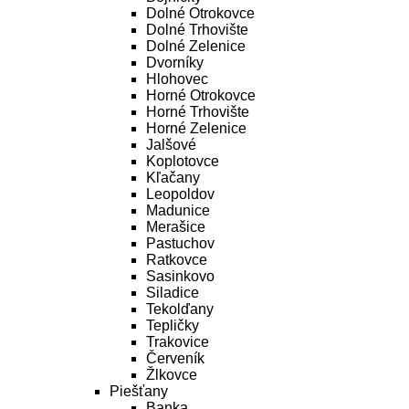
Dolné Otrokovce
Dolné Trhovište
Dolné Zelenice
Dvorníky
Hlohovec
Horné Otrokovce
Horné Trhovište
Horné Zelenice
Jalšové
Koplotovce
Kľačany
Leopoldov
Madunice
Merašice
Pastuchov
Ratkovce
Sasinkovo
Siladice
Tekolďany
Tepličky
Trakovice
Červeník
Žlkovce
Piešťany
Banka