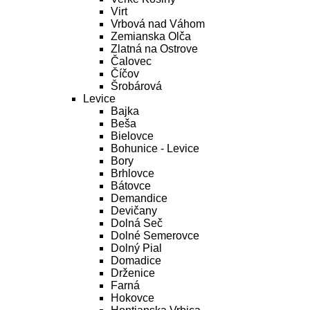
Virt
Vrbová nad Váhom
Zemianska Olča
Zlatná na Ostrove
Čalovec
Číčov
Šrobárová
Levice
Bajka
Beša
Bielovce
Bohunice - Levice
Bory
Brhlovce
Bátovce
Demandice
Devičany
Dolná Seč
Dolné Semerovce
Dolný Pial
Domadice
Drženice
Farná
Hokovce