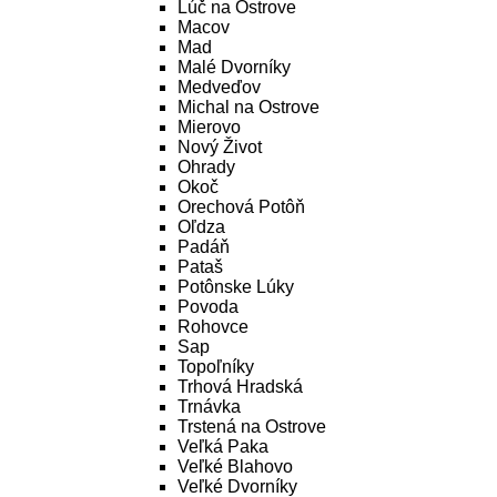
Lúč na Ostrove
Macov
Mad
Malé Dvorníky
Medveďov
Michal na Ostrove
Mierovo
Nový Život
Ohrady
Okoč
Orechová Potôň
Oľdza
Padáň
Pataš
Potônske Lúky
Povoda
Rohovce
Sap
Topoľníky
Trhová Hradská
Trnávka
Trstená na Ostrove
Veľká Paka
Veľké Blahovo
Veľké Dvorníky