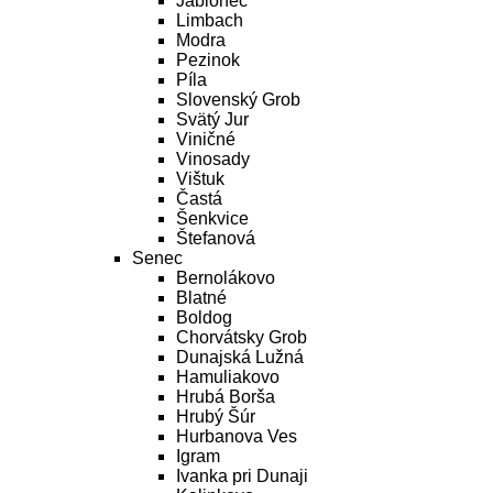
Jablonec
Limbach
Modra
Pezinok
Píla
Slovenský Grob
Svätý Jur
Viničné
Vinosady
Vištuk
Častá
Šenkvice
Štefanová
Senec
Bernolákovo
Blatné
Boldog
Chorvátsky Grob
Dunajská Lužná
Hamuliakovo
Hrubá Borša
Hrubý Šúr
Hurbanova Ves
Igram
Ivanka pri Dunaji