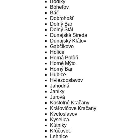
Bodíky
Boheľov
Báč
Dobrohošť
Dolný Bar
Dolný Štál
Dunajská Streda
Dunajský Klátov
Gabčíkovo
Holice
Horná Potôň
Horné Mýto
Horný Bar
Hubice
Hviezdoslavov
Jahodná
Janíky
Jurová
Kostolné Kračany
Kráľovičove Kračany
Kvetoslavov
Kyselica
Kútniky
Kľúčovec
Lehnice