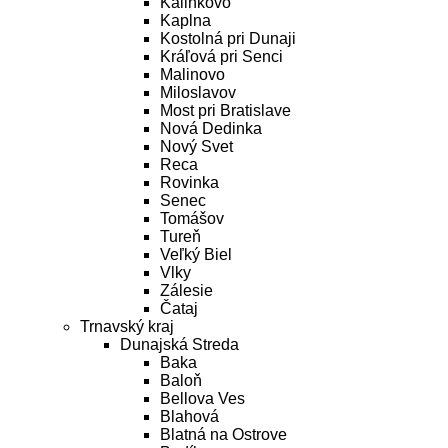
Kalinkovo
Kaplna
Kostolná pri Dunaji
Kráľová pri Senci
Malinovo
Miloslavov
Most pri Bratislave
Nová Dedinka
Nový Svet
Reca
Rovinka
Senec
Tomášov
Tureň
Veľký Biel
Vlky
Zálesie
Čataj
Trnavský kraj
Dunajská Streda
Baka
Baloň
Bellova Ves
Blahová
Blatná na Ostrove