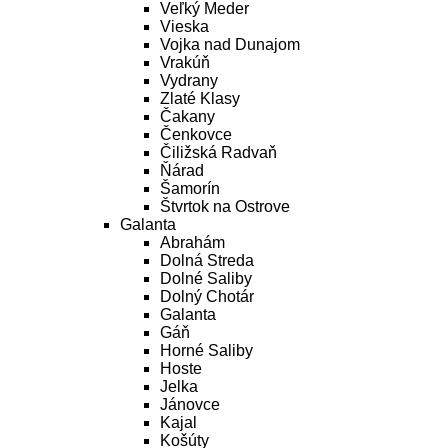
Veľký Meder
Vieska
Vojka nad Dunajom
Vrakúň
Vydrany
Zlaté Klasy
Čakany
Čenkovce
Čiližská Radvaň
Ňárad
Šamorín
Štvrtok na Ostrove
Galanta
Abrahám
Dolná Streda
Dolné Saliby
Dolný Chotár
Galanta
Gáň
Horné Saliby
Hoste
Jelka
Jánovce
Kajal
Košúty