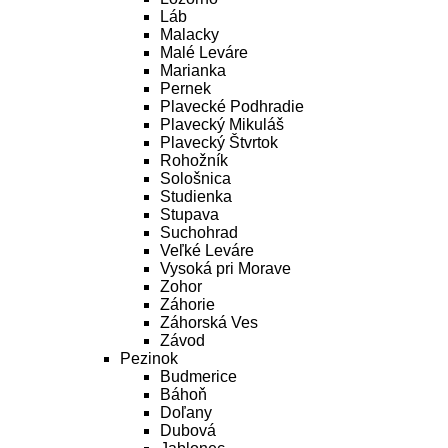
Láb
Malacky
Malé Leváre
Marianka
Pernek
Plavecké Podhradie
Plavecký Mikuláš
Plavecký Štvrtok
Rohožník
Sološnica
Studienka
Stupava
Suchohrad
Veľké Leváre
Vysoká pri Morave
Zohor
Záhorie
Záhorská Ves
Závod
Pezinok
Budmerice
Báhoň
Doľany
Dubová