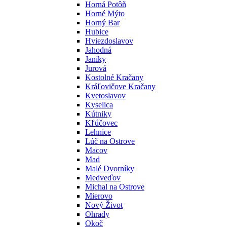
Horná Potôň
Horné Mýto
Horný Bar
Hubice
Hviezdoslavov
Jahodná
Janíky
Jurová
Kostolné Kračany
Kráľovičove Kračany
Kvetoslavov
Kyselica
Kútniky
Kľúčovec
Lehnice
Lúč na Ostrove
Macov
Mad
Malé Dvorníky
Medveďov
Michal na Ostrove
Mierovo
Nový Život
Ohrady
Okoč