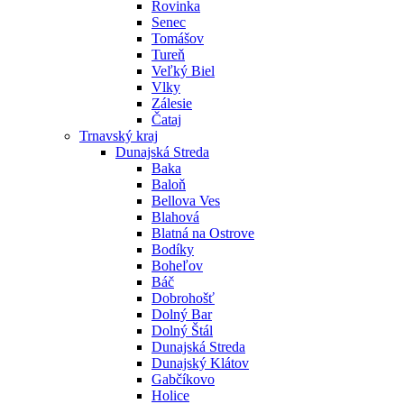
Rovinka
Senec
Tomášov
Tureň
Veľký Biel
Vlky
Zálesie
Čataj
Trnavský kraj
Dunajská Streda
Baka
Baloň
Bellova Ves
Blahová
Blatná na Ostrove
Bodíky
Boheľov
Báč
Dobrohošť
Dolný Bar
Dolný Štál
Dunajská Streda
Dunajský Klátov
Gabčíkovo
Holice