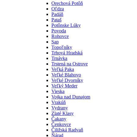
Orechová Potôň
Oľdza
Padáň
Pataš
Potônske Lúky
Povoda
Rohovce
Sap
Topoľníky
Trhová Hradská
Trnávka
Trstená na Ostrove
Veľká Paka
Veľké Blahovo
Veľké Dvorníky
Veľký Meder
Vieska
Vojka nad Dunajom
Vrakúň
Vydrany
Zlaté Klasy
Čakany
Čenkovce
Čiližská Radvaň
Ňárad