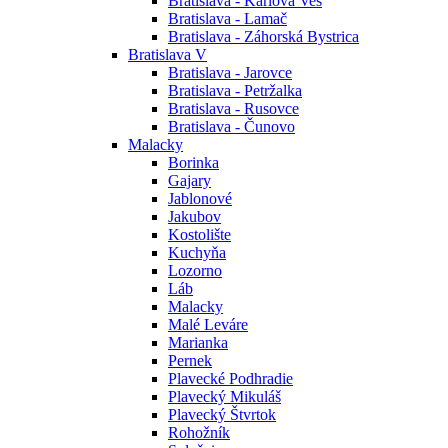
Bratislava - Karlova Ves
Bratislava - Lamač
Bratislava - Záhorská Bystrica
Bratislava V
Bratislava - Jarovce
Bratislava - Petržalka
Bratislava - Rusovce
Bratislava - Čunovo
Malacky
Borinka
Gajary
Jablonové
Jakubov
Kostolište
Kuchyňa
Lozorno
Láb
Malacky
Malé Leváre
Marianka
Pernek
Plavecké Podhradie
Plavecký Mikuláš
Plavecký Štvrtok
Rohožník