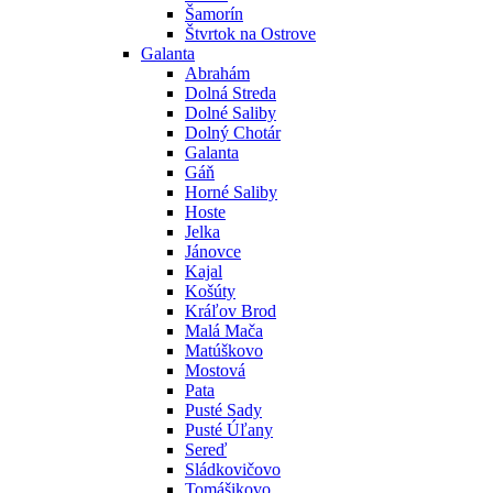
Šamorín
Štvrtok na Ostrove
Galanta
Abrahám
Dolná Streda
Dolné Saliby
Dolný Chotár
Galanta
Gáň
Horné Saliby
Hoste
Jelka
Jánovce
Kajal
Košúty
Kráľov Brod
Malá Mača
Matúškovo
Mostová
Pata
Pusté Sady
Pusté Úľany
Sereď
Sládkovičovo
Tomášikovo