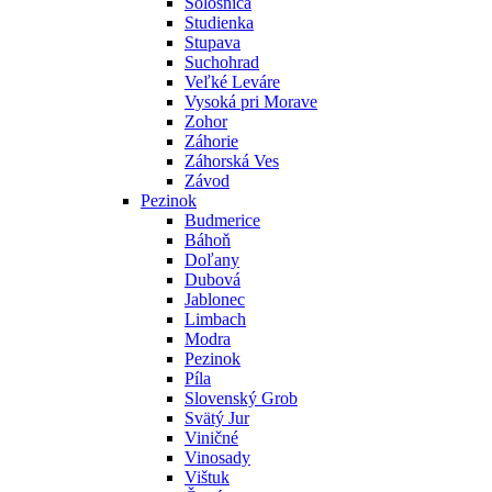
Sološnica
Studienka
Stupava
Suchohrad
Veľké Leváre
Vysoká pri Morave
Zohor
Záhorie
Záhorská Ves
Závod
Pezinok
Budmerice
Báhoň
Doľany
Dubová
Jablonec
Limbach
Modra
Pezinok
Píla
Slovenský Grob
Svätý Jur
Viničné
Vinosady
Vištuk