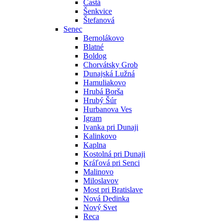
Častá
Šenkvice
Štefanová
Senec
Bernolákovo
Blatné
Boldog
Chorvátsky Grob
Dunajská Lužná
Hamuliakovo
Hrubá Borša
Hrubý Šúr
Hurbanova Ves
Igram
Ivanka pri Dunaji
Kalinkovo
Kaplna
Kostolná pri Dunaji
Kráľová pri Senci
Malinovo
Miloslavov
Most pri Bratislave
Nová Dedinka
Nový Svet
Reca