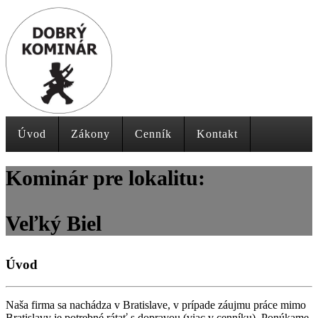
Úvod
Zákony
Cenník
Kontakt
Kominár pre lokalitu:
Veľký Biel
Úvod
Naša firma sa nachádza v Bratislave, v prípade záujmu práce mimo
Bratislavy je potrebné rátať s dopravou (viac v cenníku). Ponúkame