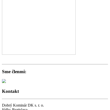
Revíznu správu ku kolaudácii - potvrdenie o preskúšaní komína
Sme členmi:
Kontakt
Dobrý Kominár DK s. r. o.
Sídlo: Bratislava