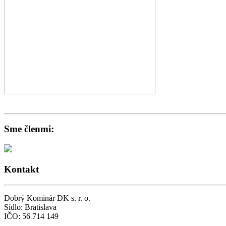
Revíznu správu ku kolaudácii - potvrdenie o preskúšaní komína
Sme členmi:
Kontakt
Dobrý Kominár DK s. r. o.
Sídlo: Bratislava
IČO: 56 714 149