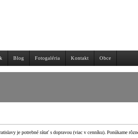
k
Blog
Fotogaléria
Kontakt
Obce
atislavy je potrebné rátať s dopravou (viac v cenníku). Ponúkame rôzn