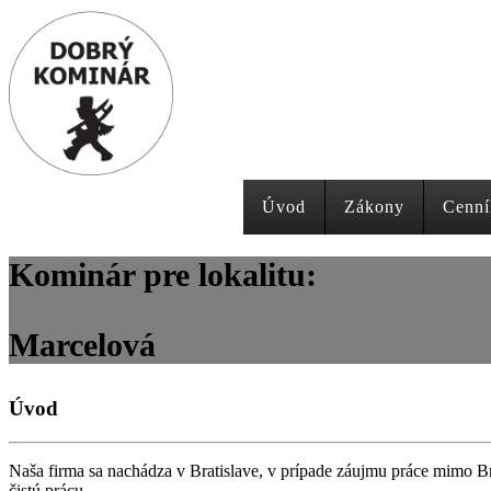
Úvod
Zákony
Cenní
Kominár pre lokalitu:
Marcelová
Úvod
Naša firma sa nachádza v Bratislave, v prípade záujmu práce mimo Br
čistú prácu.