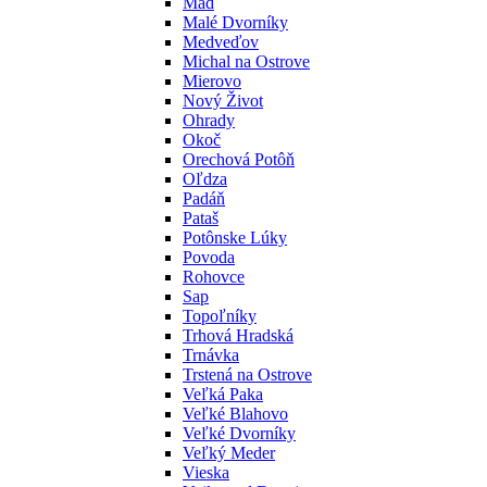
Mad
Malé Dvorníky
Medveďov
Michal na Ostrove
Mierovo
Nový Život
Ohrady
Okoč
Orechová Potôň
Oľdza
Padáň
Pataš
Potônske Lúky
Povoda
Rohovce
Sap
Topoľníky
Trhová Hradská
Trnávka
Trstená na Ostrove
Veľká Paka
Veľké Blahovo
Veľké Dvorníky
Veľký Meder
Vieska