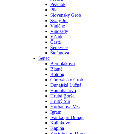
Pezinok
Píla
Slovenský Grob
Svätý Jur
Viničné
Vinosady
Vištuk
Častá
Šenkvice
Štefanová
Senec
Bernolákovo
Blatné
Boldog
Chorvátsky Grob
Dunajská Lužná
Hamuliakovo
Hrubá Borša
Hrubý Šúr
Hurbanova Ves
Igram
Ivanka pri Dunaji
Kalinkovo
Kaplna
Kostolná pri Dunaji