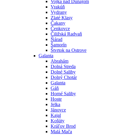
Vojka nad Dunajom
Vrakúň
Vydrany
Zlaté Klasy
Čakany
Čenkovce
Čiližská Radvaň
Ňárad
Šamorín
Štvrtok na Ostrove
Galanta
Abrahám
Dolná Streda
Dolné Saliby
Dolný Chotár
Galanta
Gáň
Horné Saliby
Hoste
Jelka
Jánovce
Kajal
Košúty
Kráľov Brod
Malá Mača