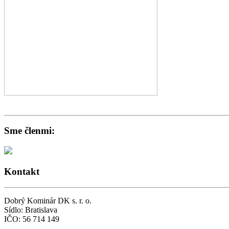
Revíznu správu ku kolaudácii - potvrdenie o preskúšaní komína
Sme členmi:
Kontakt
Dobrý Kominár DK s. r. o.
Sídlo: Bratislava
IČO: 56 714 149