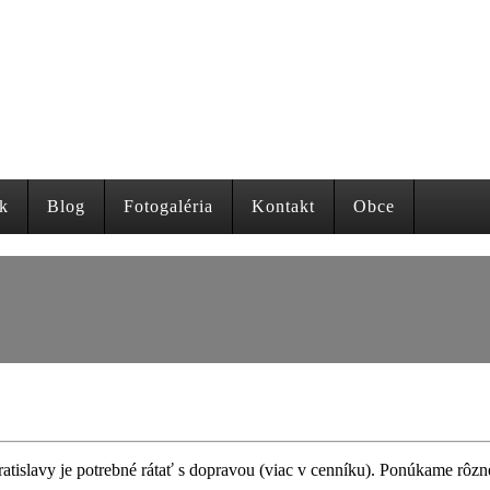
k
Blog
Fotogaléria
Kontakt
Obce
atislavy je potrebné rátať s dopravou (viac v cenníku). Ponúkame rôzn