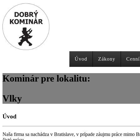
Úvod
Zákony
Cenní
Kominár pre lokalitu:
Vlky
Úvod
Naša firma sa nachádza v Bratislave, v prípade záujmu práce mimo Br
čistú prácu.