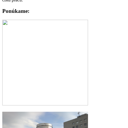
Ponúkame:
Čistenie a kontrolu komínov